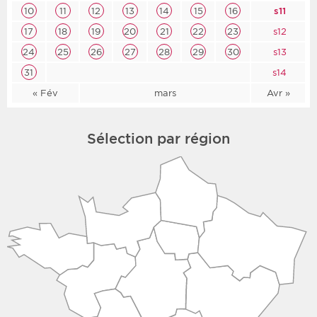
10
11
12
13
14
15
16
s11
17
18
19
20
21
22
23
s12
24
25
26
27
28
29
30
s13
31
s14
« Fév
mars
Avr »
Sélection par région