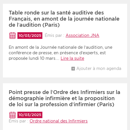
Table ronde sur la santé auditive des
Période
Tri
Français, en amont de la journée nationale
de l’audition (Paris)
Choisir une date de début
Choisir une date de fin
Chronologique
Émis par :
Association JNA
10/03/2025
Inversé
En amont de la Journée nationale de l’audition, une
conférence de presse, en présence d’experts, est
proposée lundi 10 mars…
Lire la suite
Ajouter à mon agenda
Point presse de l’Ordre des Infirmiers sur la
démographie infirmière et la proposition
de loi sur la profession d’infirmier (Paris)
10/03/2025
Émis par :
Ordre national des Infirmiers