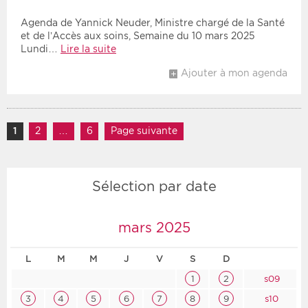
Agenda de Yannick Neuder, Ministre chargé de la Santé
et de l’Accès aux soins, Semaine du 10 mars 2025
Lundi…
Lire la suite
Ajouter à mon agenda
Navigation des articles
1
Page
2
Page
…
6
Page
Page suivante
Sélection par date
mars 2025
L
M
M
J
V
S
D
1
2
s09
3
4
5
6
7
8
9
s10