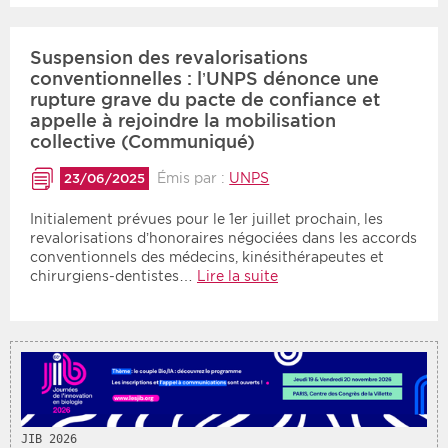
Période
Tri
Suspension des revalorisations
conventionnelles : l’UNPS dénonce une
Choisir une date de début
Choisir une date de fin
Chronologique
rupture grave du pacte de confiance et
appelle à rejoindre la mobilisation
Inversé
collective (Communiqué)
Émis par :
UNPS
23/06/2025
Initialement prévues pour le 1er juillet prochain, les
revalorisations d’honoraires négociées dans les accords
conventionnels des médecins, kinésithérapeutes et
chirurgiens-dentistes…
Lire la suite
JIB 2026