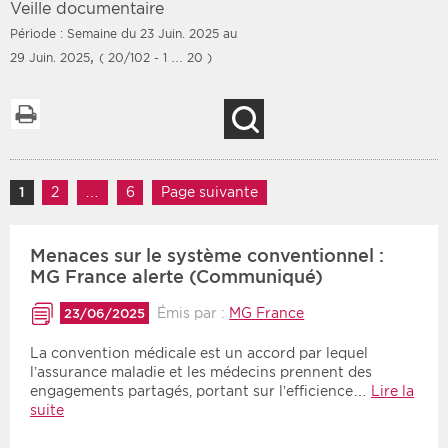
Veille documentaire
Période : Semaine du 23 Juin. 2025 au
,
29 Juin. 2025
( 20/102 - 1 … 20 )
Filtres
Type d'information
Imprimer la liste
Recherche
Rendez-vous des 7
Rendez-vous
prochains jours
Communiqués
Navigation des articles
Communiqués des 10
1
Page
2
Page
…
6
Page
Page suivante
Les deux
derniers jours
Recherche par mots clés
Menaces sur le système conventionnel :
MG France alerte (Communiqué)
Émis par :
MG France
23/06/2025
Secteur
Zone géographique
La convention médicale est un accord par lequel
Choisir une zone
Protection sociale
l’assurance maladie et les médecins prennent des
engagements partagés, portant sur l’efficience…
Lire la
Sanitaire
suite
Médico-social