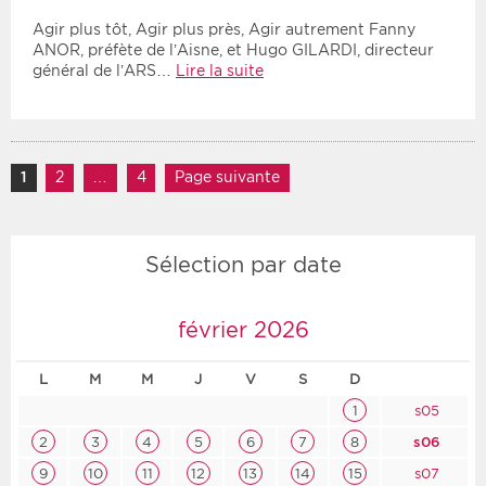
Agir plus tôt, Agir plus près, Agir autrement Fanny
ANOR, préfète de l’Aisne, et Hugo GILARDI, directeur
général de l’ARS…
Lire la suite
Navigation des articles
1
Page
2
Page
…
4
Page
Page suivante
Sélection par date
février 2026
L
M
M
J
V
S
D
1
s05
2
3
4
5
6
7
8
s06
9
10
11
12
13
14
15
s07