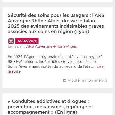
Période
Tri
Sécurité des soins pour les usagers : l’ARS
Auvergne Rhône Alpes dresse le bilan
Choisir une date de début
Choisir une date de fin
Chronologique
2025 des événements indésirables graves
associés aux soins en région (Lyon)
Inversé
02/02/2026
Émis par :
ARS Auvergne-Rhône-Alpes
En 2024, l’Agence régionale de santé avait enregistré
980 Evénements Indésirables Graves associés aux
Soins (évènement inattendu au regard de l’état…
Lire
la suite
Ajouter à mon agenda
« Conduites addictives et drogues :
prévention, mécanismes, repérage et
accompagnement » (En ligne)