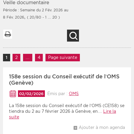
Veille documentaire
Période : Semaine du 2 Fév. 2026 au
,
8 Fév. 2026
( 20/80 - 1 … 20 )
Filtres
Type d'information
Imprimer la liste
Recherche
Rendez-vous des 7
Rendez-vous
prochains jours
Communiqués
Navigation des articles
Communiqués des 10
1
Page
2
Page
…
4
Page
Page suivante
Les deux
derniers jours
Recherche par mots clés
158e session du Conseil exécutif de l’OMS
(Genève)
Émis par :
OMS
02/02/2026
Secteur
Zone géographique
La 158e session du Conseil exécutif de l’OMS (CE158) se
Choisir une zone
Protection sociale
tiendra du 2 au 7 février 2026 à Genève, en…
Lire la
suite
Sanitaire
Ajouter à mon agenda
Médico-social