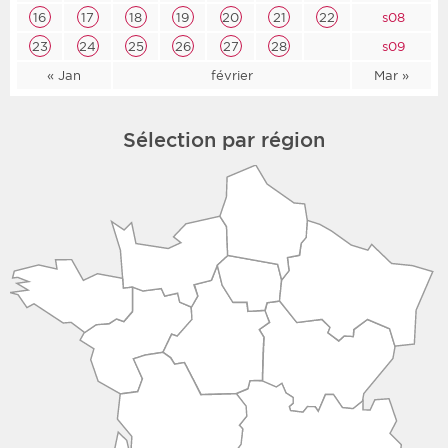
16
17
18
19
20
21
22
s08
23
24
25
26
27
28
s09
« Jan
février
Mar »
Sélection par région