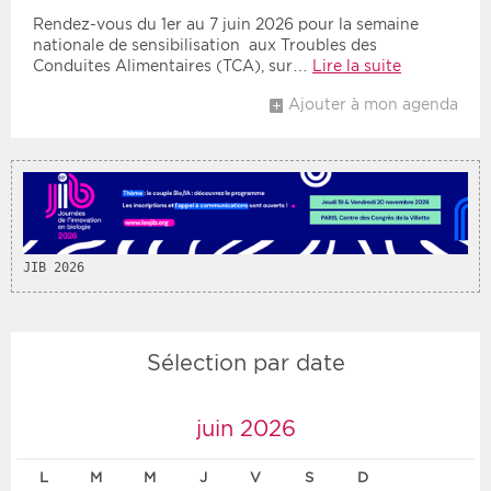
Rendez-vous du 1er au 7 juin 2026 pour la semaine
nationale de sensibilisation aux Troubles des
Période
Tri
Conduites Alimentaires (TCA), sur…
Lire la suite
Choisir une date de début
Choisir une date de fin
Ajouter à mon agenda
Chronologique
Inversé
JIB 2026
Sélection par date
juin 2026
L
M
M
J
V
S
D