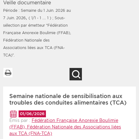
Veille documentaire
Période : Semaine du 1 Juin. 2026 au
,
7 Juin. 2026
( 1/1 - 1 … 1 )
; Sous-
sélection par émetteur “Fédération
Filtres
Type d'information
Française Anorexie Boulimie (FFAB),
Fédération Nationale des
Rendez-vous des 7
Rendez-vous
Associations liées aux TCA (FNA-
prochains jours
Communiqués
TCA)”.
Communiqués des 10
Les deux
derniers jours
Imprimer la liste
Recherche
Recherche par mots clés
Semaine nationale de sensibilisation aux
Secteur
Zone géographique
troubles des conduites alimentaires (TCA)
01/06/2026
Choisir une zone
Protection sociale
Émis par :
Fédération Française Anorexie Boulimie
Sanitaire
(FFAB), Fédération Nationale des Associations liées
aux TCA (FNA-TCA)
Médico-social