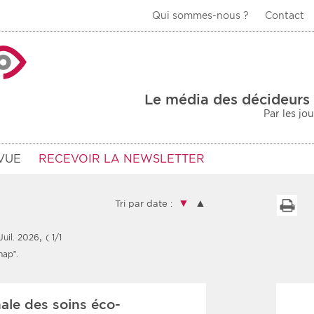
Qui sommes-nous ?
Contact
La Veille Acteurs de
Le média des décideurs 
Par les jo
VUE
RECEVOIR LA NEWSLETTER
▼
▲
I
Tri par date :
,
Juil. 2026
( 1/1
Type d'information
Secteur
nap”.
Prot
rs
Rendez-vous
nale des soins éco-
urs
Communiqués
Sani