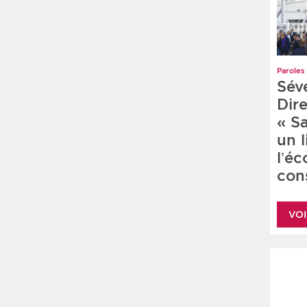
Paroles 
Sév
Dire
« S
un 
l’é
cons
VOI