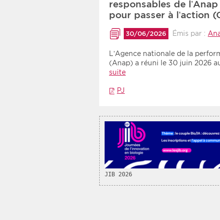
responsables de l’Anap 
Recherche par mots clés
pour passer à l’action
Émis par :
An
30/06/2026
Zone géographique
L’Agence nationale de la perfor
(Anap) a réuni le 30 juin 2026 
Choisir une zone
suite
PJ
JIB 2026