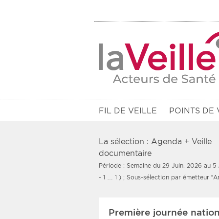
FIL DE VEILLE
POINTS DE 
La sélection : Agenda + Veille
documentaire
Période : Semaine du 29 Juin. 2026 au 5 
Filtres
- 1 … 1 )
; Sous-sélection par émetteur “A
Rendez-vous des 7 prochains jou
Première journée natio
Communiqués des 10 derniers jo