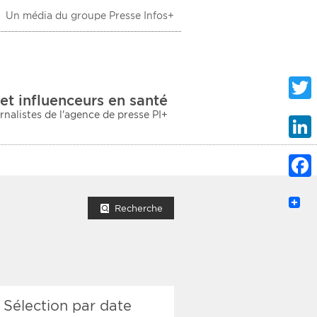
Un média du groupe Presse Infos+
 Santé
et influenceurs en santé
urnalistes de l'agence de presse PI+
Twitte
Linke
Faceb
mprimer la liste
Recherche
ection sociale
Sélection par date
taire