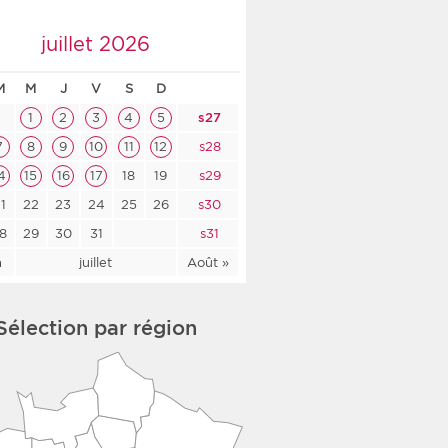
co-social
juillet 2026
M
M
J
V
S
D
1
2
3
4
5
s27
nologique
7
8
9
10
11
12
s28
4
15
16
17
18
19
s29
rsé
1
22
23
24
25
26
s30
8
29
30
31
s31
n
juillet
Août »
Sélection par région