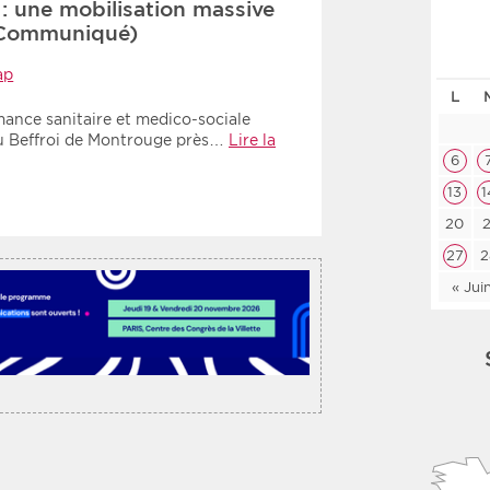
: une mobilisation massive
Les deux
Médi
 (Communiqué)
ap
L
Période
Tri
mance sanitaire et medico-sociale
au Beffroi de Montrouge près…
Lire la
Choisir une date de début
Choisir une date de fin
Chro
6
13
1
Inve
20
2
27
2
« Jui