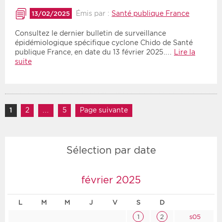
Émis par :
Santé publique France
13/02/2025
Consultez le dernier bulletin de surveillance
épidémiologique spécifique cyclone Chido de Santé
publique France, en date du 13 février 2025.…
Lire la
suite
Navigation des articles
1
Page
2
Page
…
5
Page
Page suivante
Sélection par date
février 2025
L
M
M
J
V
S
D
1
2
s05