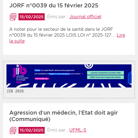
JORF n°0039 du 15 février 2025
Période
Tri
Émis par :
Journal officiel
15/02/2025
Choisir une date de début
Choisir une date de fin
A noter pour le secteur de la santé dans le JORF
Chronologique
n°0039 du 15 février 2025 LOIS LOI n° 2025-127…
Lire
Inversé
la suite
JIB 2026
Agression d’un médecin, l’Etat doit agir
(Communiqué)
Émis par :
UFML-S
15/02/2025