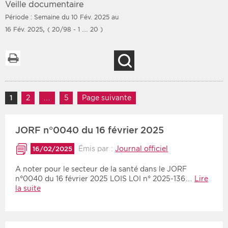
Veille documentaire
Période : Semaine du 10 Fév. 2025 au
,
16 Fév. 2025
( 20/98 - 1 … 20 )
Filtres
Type d'information
Imprimer la liste
Recherche
Rendez-vous des 7
Rendez-vous
prochains jours
Communiqués
Navigation des articles
Communiqués des 10
1
Page
2
Page
…
5
Page
Page suivante
Les deux
derniers jours
Recherche par mots clés
JORF n°0040 du 16 février 2025
Émis par :
Journal officiel
16/02/2025
Secteur
Zone géographique
A noter pour le secteur de la santé dans le JORF
n°0040 du 16 février 2025 LOIS LOI n° 2025-136…
Lire
Choisir une zone
Protection sociale
la suite
Sanitaire
Médico-social