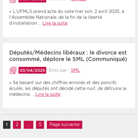
« L’UFMLS prend acte du vote hier soir, 2 avril 2025, à
l’Assemblée Nationale, de la fin de la liberté
d’installation…
Lire la suite
Députés/Médecins libéraux : le divorce est
consommé, déplore le SML (Communiqué)
Émis par :
SML
03/04/2025
« Se basant sur des chiffres erronés et des poncifs
éculés, les députés ont décidé cette nuit, de détruire la
médecine…
Lire la suite
Navigation des articles
1
Page
2
Page
…
5
Page
Page suivante