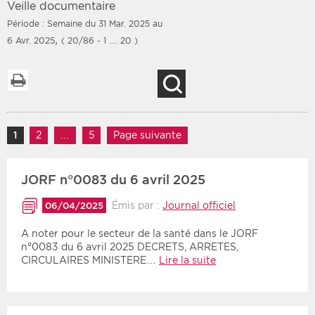
Veille documentaire
Période : Semaine du 31 Mar. 2025 au
,
6 Avr. 2025
( 20/86 - 1 … 20 )
Filtres
Type d'information
Imprimer la liste
Recherche
Rendez-vous des 7
Rendez-vous
prochains jours
Communiqués
Navigation des articles
Communiqués des 10
1
Page
2
Page
…
5
Page
Page suivante
Les deux
derniers jours
Recherche par mots clés
JORF n°0083 du 6 avril 2025
Émis par :
Journal officiel
06/04/2025
Secteur
Zone géographique
A noter pour le secteur de la santé dans le JORF
n°0083 du 6 avril 2025 DECRETS, ARRETES,
Choisir une zone
Protection sociale
CIRCULAIRES MINISTERE…
Lire la suite
Sanitaire
Médico-social