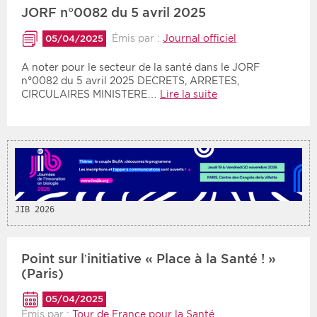
JORF n°0082 du 5 avril 2025
Période
Tri
Émis par :
Journal officiel
05/04/2025
Choisir une date de début
Choisir une date de fin
A noter pour le secteur de la santé dans le JORF
Chronologique
n°0082 du 5 avril 2025 DECRETS, ARRETES,
Inversé
CIRCULAIRES MINISTERE…
Lire la suite
JIB 2026
Point sur l’initiative « Place à la Santé ! »
(Paris)
05/04/2025
Émis par :
Tour de France pour la Santé