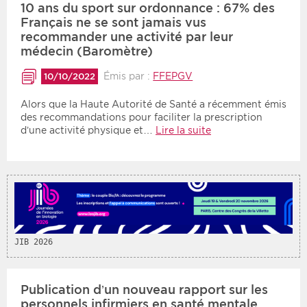
10 ans du sport sur ordonnance : 67% des
Français ne se sont jamais vus
Période
Tri
recommander une activité par leur
médecin (Baromètre)
Choisir une date de début
Choisir une date de fin
Chronologique
Émis par :
FFEPGV
10/10/2022
Inversé
Alors que la Haute Autorité de Santé a récemment émis
des recommandations pour faciliter la prescription
d’une activité physique et…
Lire la suite
JIB 2026
Publication d’un nouveau rapport sur les
personnels infirmiers en santé mentale