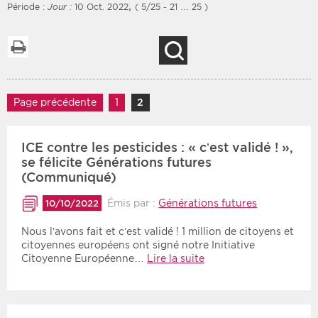
,
Période :
Jour :
10 Oct. 2022
( 5/25 - 21 … 25 )
Imprimer la liste
Recherche
Filtres
Type d'information
Rendez-vous des 7
Navigation des articles
Rendez-vous
Page précédente
1
Page
2
Page
prochains jours
Communiqués
Communiqués des 10
ICE contre les pesticides : « c’est validé ! »,
Les deux
derniers jours
se félicite Générations futures
Recherche par mots clés
(Communiqué)
Émis par :
Générations futures
10/10/2022
Secteur
Zone géographique
Nous l’avons fait et c’est validé ! 1 million de citoyens et
citoyennes européens ont signé notre Initiative
Citoyenne Européenne…
Lire la suite
Choisir une zone
Protection sociale
Sanitaire
Médico-social