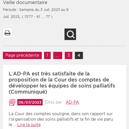
Veille documentaire
Période : Semaine du 3 Juil. 2023 au 9
,
Juil. 2023
( 17/77 - 61 … 77 )
Filtres
Type d'information
Imprimer la liste
Recherche
Rendez-vous des 7
Rendez-vous
prochains jours
Communiqués
Navigation des articles
Communiqués des 10
Page précédente
1
Page
…
3
Page
4
Page
Les deux
derniers jours
Recherche par mots clés
L’AD-PA est très satisfaite de la
proposition de la Cour des comptes de
développer les équipes de soins palliatifs
(Communiqué)
Secteur
Zone géographique
Émis par :
AD-PA
06/07/2023
Choisir une zone
Protection sociale
La Cour des comptes souligne, dans son rapport sur
Sanitaire
l’organisation des soins palliatifs et la fin de vie paru
le…
Lire la suite
Médico-social