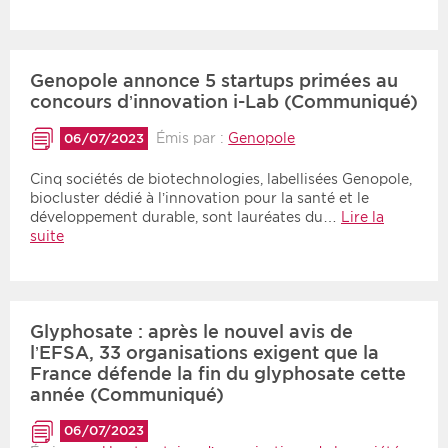
Période
Tri
Genopole annonce 5 startups primées au
Choisir une date de début
Choisir une date de fin
Chronologique
concours d’innovation i-Lab (Communiqué)
Inversé
Émis par :
Genopole
06/07/2023
Cinq sociétés de biotechnologies, labellisées Genopole,
biocluster dédié à l’innovation pour la santé et le
développement durable, sont lauréates du…
Lire la
suite
Glyphosate : après le nouvel avis de
l’EFSA, 33 organisations exigent que la
France défende la fin du glyphosate cette
année (Communiqué)
06/07/2023