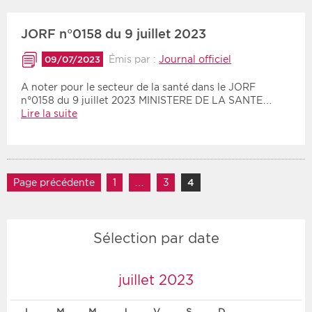
JORF n°0158 du 9 juillet 2023
Émis par :
Journal officiel
09/07/2023
A noter pour le secteur de la santé dans le JORF
n°0158 du 9 juillet 2023 MINISTERE DE LA SANTE…
Lire la suite
Navigation des articles
Page précédente
1
Page
…
3
Page
4
Page
Sélection par date
juillet 2023
L
M
M
J
V
S
D