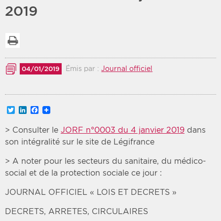
2019
Période
Tri
Imprimer la liste
Choisir une date de début
Choisir une date de fin
Chronologique
Inversé
Émis par :
Journal officiel
04/01/2019
Twitter
LinkedIn
Facebook
> Consulter le
JORF n°0003 du 4 janvier 2019
dans
son intégralité sur le site de Légifrance
> A noter pour les secteurs du sanitaire, du médico-
social et de la protection sociale ce jour :
JOURNAL OFFICIEL « LOIS ET DECRETS »
DECRETS, ARRETES, CIRCULAIRES