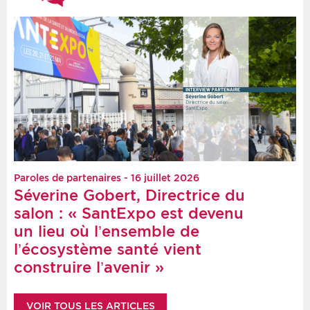
Paroles de partenaires - 16 juillet 2026
Séverine Gobert, Directrice du
salon : « SantExpo est devenu
un lieu où l’ensemble de
l’écosystème santé vient
construire l’avenir »
VOIR TOUS LES ARTICLES