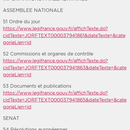
ASSEMBLEE NATIONALE
51 Ordre du jour
https://www.legifrance.gouv.fr/affichTexte.do?
cidTexte=JORFTEXT000037941861&dateTexte=&cate
gorieLien=id
52 Commissions et organes de contrôle
https://www.legifrance.gouv.fr/affichTexte.do?
cidTexte=JORFTEXT000037941863&dateTexte=&cate
gorieLien=id
53 Documents et publications
https://www.legifrance.gouv.fr/affichTexte.do?
cidTexte=JORFTEXT000037941865&dateTexte=&cate
gorieLien=id
SENAT
54 Résolutions européennes