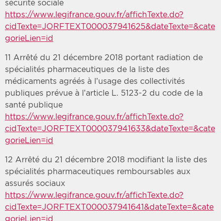
sécurité sociale
https://www.legifrance.gouv.fr/affichTexte.do?
cidTexte=JORFTEXT000037941625&dateTexte=&cate
gorieLien=id
11 Arrêté du 21 décembre 2018 portant radiation de
spécialités pharmaceutiques de la liste des
médicaments agréés à l’usage des collectivités
publiques prévue à l’article L. 5123-2 du code de la
santé publique
https://www.legifrance.gouv.fr/affichTexte.do?
cidTexte=JORFTEXT000037941633&dateTexte=&cate
gorieLien=id
12 Arrêté du 21 décembre 2018 modifiant la liste des
spécialités pharmaceutiques remboursables aux
assurés sociaux
https://www.legifrance.gouv.fr/affichTexte.do?
cidTexte=JORFTEXT000037941641&dateTexte=&cate
gorieLien=id