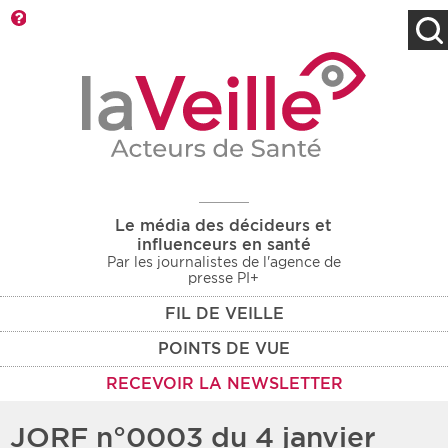
Barre d'outils
Filtres
Type d'information
Rendez-vous des 7
Rendez-vous
prochains jours
Communiqués
Communiqués des 10
Les deux
derniers jours
Le média des décideurs et
Recherche par mots clés
influenceurs en santé
Par les journalistes de l'agence de
presse PI+
FIL DE VEILLE
Secteur
Zone géographique
POINTS DE VUE
Choisir une zone
Protection sociale
RECEVOIR LA NEWSLETTER
Sanitaire
JORF n°0003 du 4 janvier
Médico-social