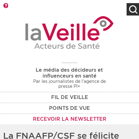
Barre d'outils
Filtres
Type d'information
Rendez-vous des 7
Rendez-vous
prochains jours
Communiqués
Communiqués des 10
Les deux
derniers jours
Le média des décideurs et
Recherche par mots clés
influenceurs en santé
Par les journalistes de l'agence de
presse PI+
FIL DE VEILLE
Secteur
Zone géographique
POINTS DE VUE
Choisir une zone
Protection sociale
RECEVOIR LA NEWSLETTER
Sanitaire
La FNAAFP/CSF se félicite
Médico-social