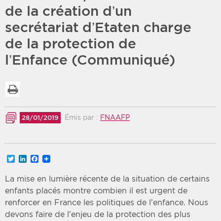
de la création d’un
Période
Tri
secrétariat d’Etaten charge
de la protection de
Choisir une date de début
Choisir une date de fin
Chronologique
l’Enfance (Communiqué)
Inversé
Imprimer la liste
Émis par :
FNAAFP
28/01/2019
Twitter
LinkedIn
Facebook
La mise en lumière récente de la situation de certains
enfants placés montre combien il est urgent de
renforcer en France les politiques de l’enfance. Nous
devons faire de l’enjeu de la protection des plus