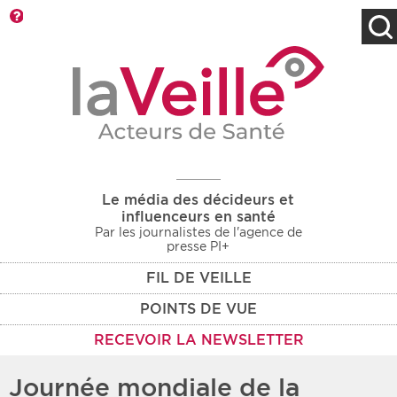
Barre d'outils
Filtres
Type d'information
Rendez-vous des 7
Rendez-vous
prochains jours
Communiqués
Communiqués des 10
Les deux
derniers jours
Le média des décideurs et
Recherche par mots clés
influenceurs en santé
Par les journalistes de l'agence de
presse PI+
FIL DE VEILLE
Secteur
Zone géographique
POINTS DE VUE
Choisir une zone
Protection sociale
RECEVOIR LA NEWSLETTER
Sanitaire
Journée mondiale de la
Médico-social