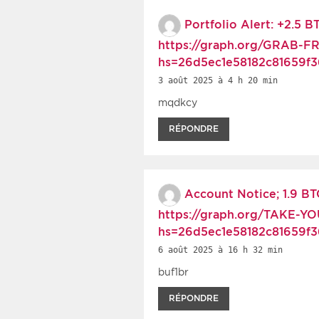
Portfolio Alert: +2.5 
https://graph.org/GRAB-F
hs=26d5ec1e58182c81659f
3 août 2025 à 4 h 20 min
mqdkcy
RÉPONDRE
Account Notice; 1.9 B
https://graph.org/TAKE-Y
hs=26d5ec1e58182c81659f
6 août 2025 à 16 h 32 min
buf1br
RÉPONDRE