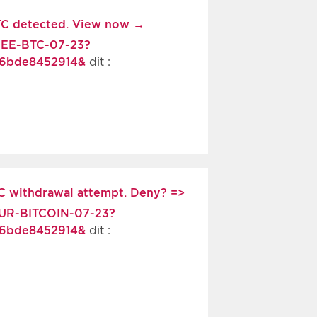
BTC detected. View now →
REE-BTC-07-23?
36bde8452914&
dit :
TC withdrawal attempt. Deny? =>
OUR-BITCOIN-07-23?
36bde8452914&
dit :