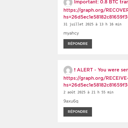
Important: 0.8 BTC tra
https://graph.org/RECOVE
hs=26d5ec1e58182c81659f
31 juillet 2025 à 13 h 16 min
myahcy
RÉPONDRE
❗ ALERT - You were sent
https://graph.org/RECEIV
hs=26d5ec1e58182c81659f
2 août 2025 à 21 h 55 min
9axu6q
RÉPONDRE