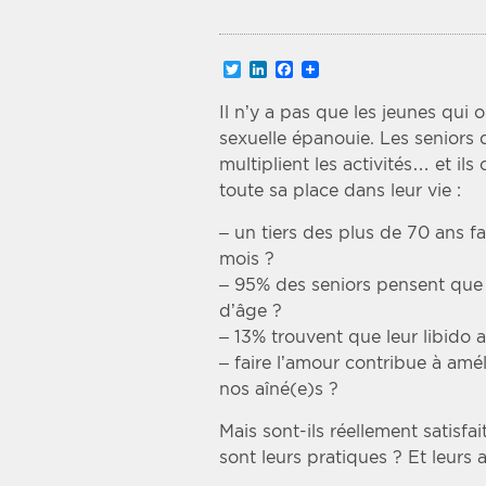
Recherche par mots clés
Twitter
LinkedIn
Facebook
Zone géographique
Il n’y a pas que les jeunes qui 
sexuelle épanouie. Les seniors 
Choisir une zone
multiplient les activités… et ils
toute sa place dans leur vie :
– un tiers des plus de 70 ans f
mois ?
– 95% des seniors pensent que l
d’âge ?
– 13% trouvent que leur libido
– faire l’amour contribue à amé
nos aîné(e)s ?
Mais sont-ils réellement satisfa
sont leurs pratiques ? Et leurs 