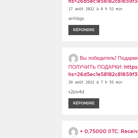
hs=26d5ec1e58182c81659f
17 août 2022 à 0 h 52 min
anhbgs
RÉPONDRE
Вы победитель! Подарк
ПОЛУЧИТЬ ПОДАРКИ: https:
hs=26d5ec1e58182c81659f
20 août 2022 à 7 h 55 min
s2po4d
RÉPONDRE
+ 0,75000 ВTC. Receiv