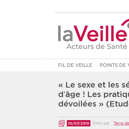
FIL DE VEILLE
POINTS DE 
« Le sexe et les s
d’âge ! Les prati
dévoilées » (Etud
Filtres
Rendez-vous des 7 prochains jou
Émis par :
Terre d
10/07/2019
Communiqués des 10 derniers jo