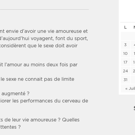
Les deux
Médi
L
Période
Tri
ont envie d’avoir une vie amoureuse et
d’aujourd’hui voyagent, font du sport,
Choisir une date de début
Choisir une date de fin
Chro
3
 considèrent que le sexe doit avoir
Inve
10
17
ait l’amour au moins deux fois par
24
e sexe ne connait pas de limite
31
« Jui
 a augmenté ?
liorer les performances du cerveau de
its de leur vie amoureuse ? Quelles
attentes ?