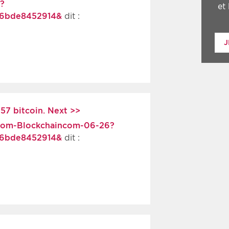
?
et
36bde8452914&
dit :
J
557 bitcoin. Next >>
from-Blockchaincom-06-26?
36bde8452914&
dit :