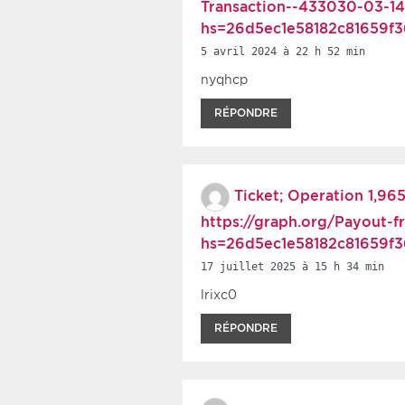
Transaction--433030-03-14
hs=26d5ec1e58182c81659f
5 avril 2024 à 22 h 52 min
nyqhcp
RÉPONDRE
Ticket; Operation 1,96
https://graph.org/Payout-
hs=26d5ec1e58182c81659f
17 juillet 2025 à 15 h 34 min
lrixc0
RÉPONDRE