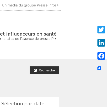
Un média du groupe Presse Infos+
 Santé
et influenceurs en santé
urnalistes de l'agence de presse PI+
Twitte
Linke
Faceb
mprimer la liste
Recherche
ection sociale
Sélection par date
taire