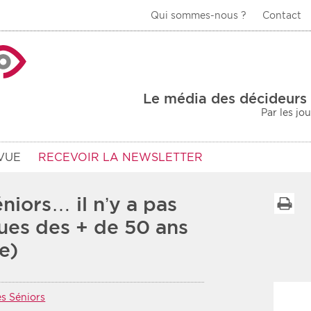
Qui sommes-nous ?
Contact
La Veille Acteurs de
Le média des décideurs 
Par les jo
VUE
RECEVOIR LA NEWSLETTER
éniors… il n’y a pas
I
ques des + de 50 ans
e)
Type d'information
Secteur
Prot
rs
Rendez-vous
es Séniors
urs
Communiqués
Sani