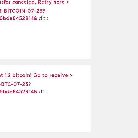
nsfer canceled. Retry here >
R-BITCOIN-07-23?
36bde8452914&
dit :
 1.2 bitcoin! Go to receive >
E-BTC-07-23?
36bde8452914&
dit :