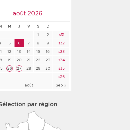
co-social
août 2026
M
M
J
V
S
D
1
2
s31
nologique
4
5
6
7
8
9
s32
rsé
11
12
13
14
15
16
s33
18
19
20
21
22
23
s34
25
26
27
28
29
30
s35
s36
l
août
Sep »
Sélection par région