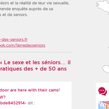
rs et la réalité de leur vie sexuelle,
grande enquête auprès de sa
 et de seniors.
-des-seniors.fr
ok.com/terredesseniors
 Le sexe et les séniors… il
pratiques des + de 50 ans
 door are here with their cams!
VW?
6bde8452914-
dit :