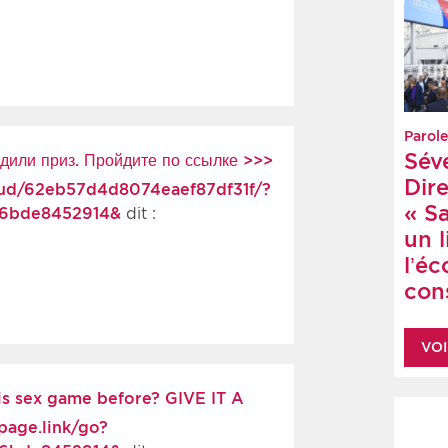
Parole
Sév
или приз. Пройдите по ссылке >>>
Dire
loud/62eb57d4d8074eaef87df31f/?
« S
36bde8452914&
dit :
un 
l’é
cons
VOI
is sex game before? GIVE IT A
page.link/go?