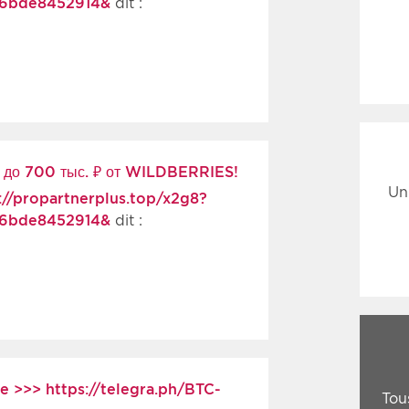
36bde8452914&
dit :
и до 700 тыс. ₽ от WILDBERRIES!
Un
//propartnerplus.top/x2g8?
36bde8452914&
dit :
e >>> https://telegra.ph/BTC-
Tou