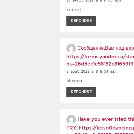
13 avril 2022 à 8 h 00 min
xrnmxtl
RÉPONDRE
Сообщение,Вам подтверд
https://forms.yandex.ru/c
hs=26d5ec1e58182c81659f
8 août 2022 à 8 h 54 min
5lmuco
RÉPONDRE
Have you ever tried th
TRY: https://letsg0dancing.