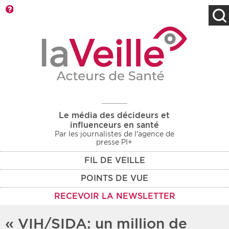
Barre d'outils
Filtres
Type d'information
Rendez-vous des 7
Rendez-vous
prochains jours
Communiqués
Communiqués des 10
Les deux
derniers jours
Le média des décideurs et
Recherche par mots clés
influenceurs en santé
Par les journalistes de l'agence de
presse PI+
FIL DE VEILLE
Secteur
Zone géographique
POINTS DE VUE
Choisir une zone
Protection sociale
RECEVOIR LA NEWSLETTER
Sanitaire
« VIH/SIDA: un million de
Médico-social