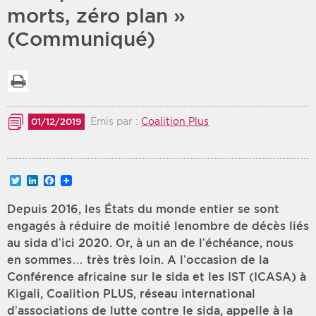
morts, zéro plan »
Période
Tri
(Communiqué)
Choisir une date de début
Choisir une date de fin
Chronologique
Imprimer la liste
Inversé
Émis par :
Coalition Plus
01/12/2019
Twitter
LinkedIn
Facebook
Depuis 2016, les États du monde entier se sont
engagés à réduire de moitié lenombre de décès liés
au sida d’ici 2020. Or, à un an de l’échéance, nous
en sommes… très très loin. A l’occasion de la
Conférence africaine sur le sida et les IST (ICASA) à
Kigali, Coalition PLUS, réseau international
d’associations de lutte contre le sida, appelle à la