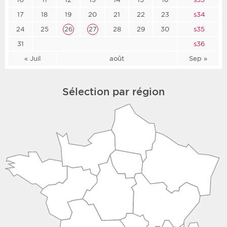
17
18
19
20
21
22
23
s34
24
25
26
27
28
29
30
s35
31
s36
« Juil
août
Sep »
Sélection par région