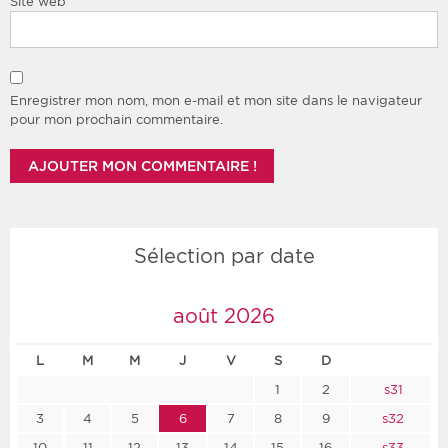
Site web
Enregistrer mon nom, mon e-mail et mon site dans le navigateur
pour mon prochain commentaire.
Sélection par date
août 2026
L
M
M
J
V
S
D
1
2
s31
3
4
5
6
7
8
9
s32
10
11
12
13
14
15
16
s33