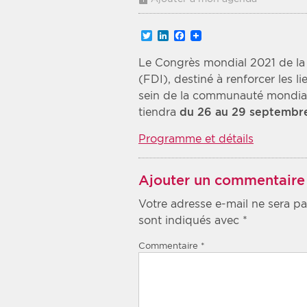
Recherche par mots clés
Twitter
LinkedIn
Facebook
Le Congrès mondial 2021 de la 
Zone géographique
(FDI), destiné à renforcer les li
sein de la communauté mondial
Choisir une zone
tiendra
du 26 au 29 septembr
Programme et détails
Ajouter un commentaire
Votre adresse e-mail ne sera pa
sont indiqués avec
*
Commentaire
*