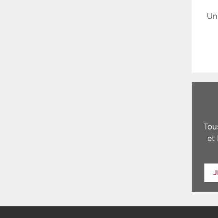
Un
Tou
et
J