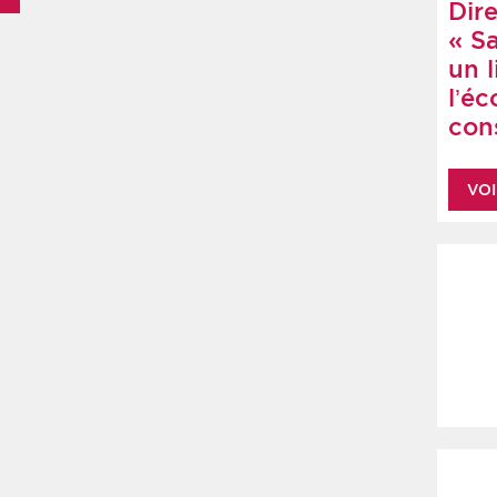
Dire
« S
un 
l’é
cons
VOI