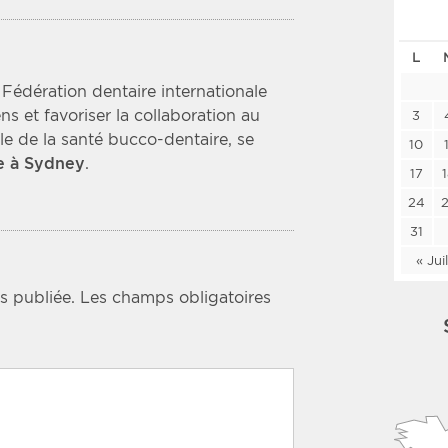
Les deux
Médi
L
Fédération dentaire internationale
Période
Tri
ens et favoriser la collaboration au
3
e de la santé bucco-dentaire,
se
Choisir une date de début
Choisir une date de fin
Chro
10
e à Sydney
.
17
Inve
24
31
« Jui
s publiée.
Les champs obligatoires