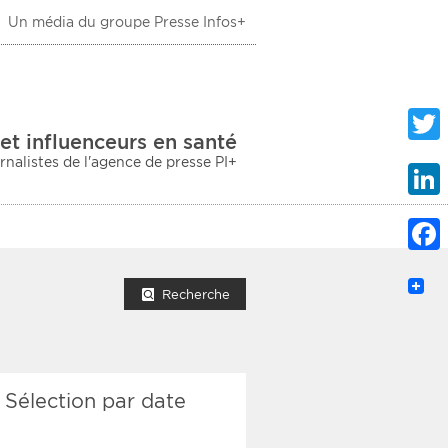
Un média du groupe Presse Infos+
 Santé
et influenceurs en santé
urnalistes de l'agence de presse PI+
Twitte
Linke
Faceb
mprimer la liste
Recherche
Sélection par date
ection sociale
taire