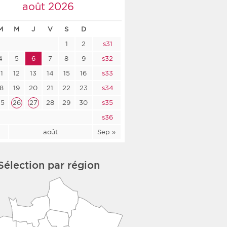
août 2026
co-social
M
M
J
V
S
D
1
2
s31
4
5
6
7
8
9
s32
nologique
11
12
13
14
15
16
s33
18
19
20
21
22
23
s34
rsé
25
26
27
28
29
30
s35
s36
l
août
Sep »
Sélection par région