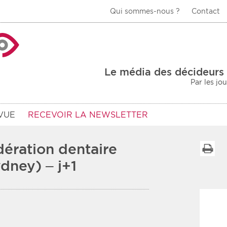
Qui sommes-nous ?
Contact
La Veille Acteurs de
Le média des décideurs 
Par les jo
VUE
RECEVOIR LA NEWSLETTER
ération dentaire
I
ydney) – j+1
Type d'information
Secteur
Prot
rs
Rendez-vous
urs
Communiqués
Sani