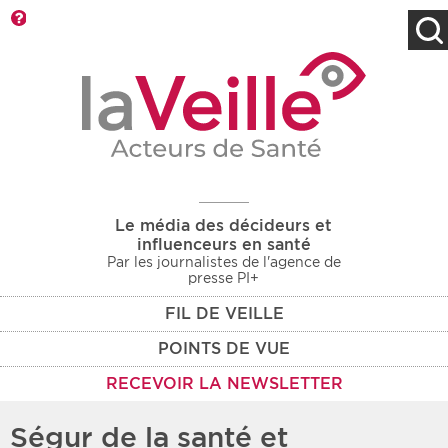
Barre d'outils
Filtres
Type d'information
Rendez-vous des 7
Rendez-vous
prochains jours
Communiqués
Communiqués des 10
Les deux
derniers jours
Le média des décideurs et
Recherche par mots clés
influenceurs en santé
Par les journalistes de l'agence de
presse PI+
FIL DE VEILLE
Secteur
Zone géographique
POINTS DE VUE
Choisir une zone
Protection sociale
RECEVOIR LA NEWSLETTER
Sanitaire
Ségur de la santé et
Médico-social