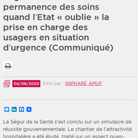
permanence des soins
Période
Tri
quand l’Etat « oublie » la
prise en charge des
Choisir une date de début
Choisir une date de fin
Chronologique
usagers en situation
Inversé
d’urgence (Communiqué)
Imprimer la liste
Émis par :
SNPHARE, AMUF
04/08/2020
Twitter
LinkedIn
Facebook
Le Ségur de la Santé s’est conclu sur un simulacre de
réussite gouvernementale. Le chantier de l’attractivité
hospitalière a été éludé, traité sur un aspect quasi-