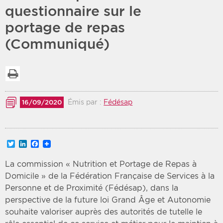
questionnaire sur le
Période
Tri
portage de repas
(Communiqué)
Choisir une date de début
Choisir une date de fin
Chronologique
Inversé
Imprimer la liste
Émis par :
Fédésap
16/09/2020
Twitter
LinkedIn
Facebook
La commission « Nutrition et Portage de Repas à
Domicile » de la Fédération Française de Services à la
Personne et de Proximité (Fédésap), dans la
perspective de la future loi Grand Âge et Autonomie
souhaite valoriser auprès des autorités de tutelle le