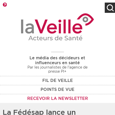
Barre d'outils
Filtres
Type d'information
Rendez-vous des 7
Rendez-vous
prochains jours
Communiqués
Communiqués des 10
Les deux
derniers jours
Le média des décideurs et
Recherche par mots clés
influenceurs en santé
Par les journalistes de l'agence de
presse PI+
FIL DE VEILLE
Secteur
Zone géographique
POINTS DE VUE
Choisir une zone
Protection sociale
RECEVOIR LA NEWSLETTER
Sanitaire
La Fédésap lance un
Médico-social