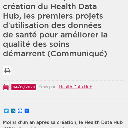
création du Health Data
Période
Tri
Hub, les premiers projets
d’utilisation des données
Choisir une date de début
Choisir une date de fin
Chronologique
de santé pour améliorer la
Inversé
qualité des soins
démarrent (Communiqué)
Imprimer la liste
Émis par :
Health Data Hub
04/12/2020
Twitter
LinkedIn
Facebook
Moins d’un an après sa création, le Health Data Hub