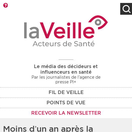
Barre d'outils
Filtres
Type d'information
Rendez-vous des 7
Rendez-vous
prochains jours
Communiqués
Communiqués des 10
Les deux
derniers jours
Le média des décideurs et
Recherche par mots clés
influenceurs en santé
Par les journalistes de l'agence de
presse PI+
FIL DE VEILLE
Secteur
Zone géographique
POINTS DE VUE
Choisir une zone
Protection sociale
RECEVOIR LA NEWSLETTER
Sanitaire
Moins d’un an après la
Médico-social