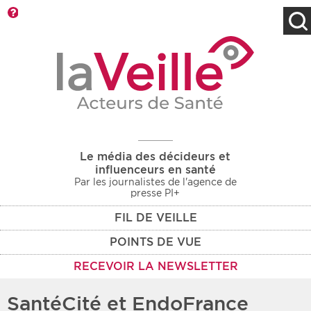
Barre d'outils
Filtres
Type d'information
Rendez-vous des 7
Rendez-vous
prochains jours
Communiqués
Communiqués des 10
Les deux
derniers jours
Le média des décideurs et
Recherche par mots clés
influenceurs en santé
Par les journalistes de l'agence de
presse PI+
FIL DE VEILLE
Secteur
Zone géographique
POINTS DE VUE
Choisir une zone
Protection sociale
RECEVOIR LA NEWSLETTER
Sanitaire
SantéCité et EndoFrance
Médico-social