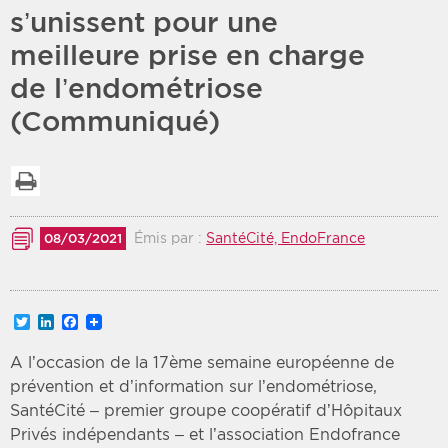
s’unissent pour une
Période
Tri
meilleure prise en charge
de l’endométriose
Choisir une date de début
Choisir une date de fin
Chronologique
(Communiqué)
Inversé
Imprimer la liste
Émis par :
SantéCité, EndoFrance
08/03/2021
Twitter
LinkedIn
Facebook
A l’occasion de la 17ème semaine européenne de
prévention et d’information sur l’endométriose,
SantéCité – premier groupe coopératif d’Hôpitaux
Privés indépendants – et l’association Endofrance