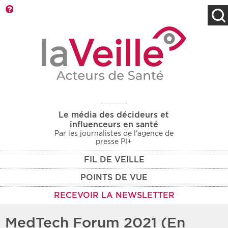
Barre d'outils
Filtres
Type d'information
Rendez-vous des 7
Rendez-vous
prochains jours
Communiqués
Communiqués des 10
Les deux
derniers jours
Le média des décideurs et
Recherche par mots clés
influenceurs en santé
Par les journalistes de l'agence de
presse PI+
FIL DE VEILLE
Secteur
Zone géographique
POINTS DE VUE
Choisir une zone
Protection sociale
RECEVOIR LA NEWSLETTER
Sanitaire
MedTech Forum 2021 (En
Médico-social