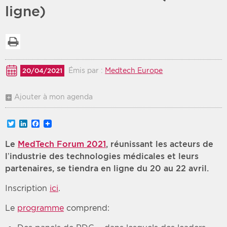
ligne)
Période
Tri
Imprimer la liste
Choisir une date de début
Choisir une date de fin
Chronologique
Inversé
Émis par :
Medtech Europe
20/04/2021
Ajouter à mon agenda
Twitter
LinkedIn
Facebook
Le
MedTech Forum 2021
, réunissant les acteurs de
l’industrie des technologies médicales et leurs
partenaires, se tiendra en ligne du 20 au 22 avril.
Inscription
ici
.
Le
programme
comprend: