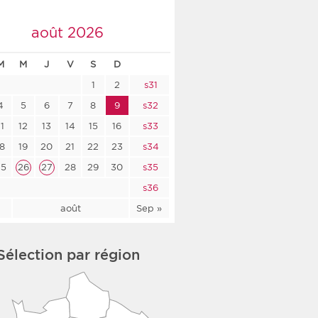
co-social
août 2026
M
M
J
V
S
D
1
2
s31
nologique
4
5
6
7
8
9
s32
rsé
11
12
13
14
15
16
s33
18
19
20
21
22
23
s34
25
26
27
28
29
30
s35
s36
l
août
Sep »
Sélection par région