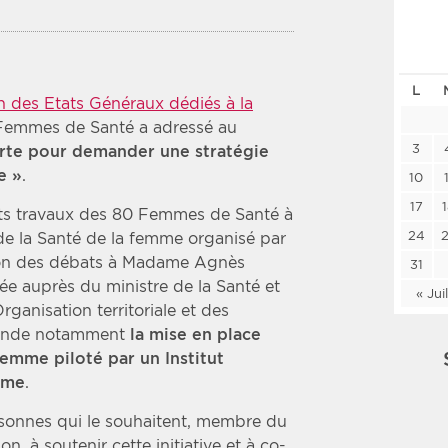
Les deux
Médi
L
Période
Tri
n des Etats Généraux dédiés à la
if Femmes de Santé a adressé au
Choisir une date de début
Choisir une date de fin
Chro
3
erte pour demander une stratégie
e »
.
Inve
10
17
ents travaux des 80 Femmes de Santé à
24
de la Santé de la femme organisé par
sion des débats à Madame Agnès
31
ée auprès du ministre de la Santé et
« Jui
rganisation territoriale et des
emande notamment
la mise en place
femme piloté par un Institut
mme
.
personnes qui le souhaitent, membre du
, à soutenir cette initiative et à co-