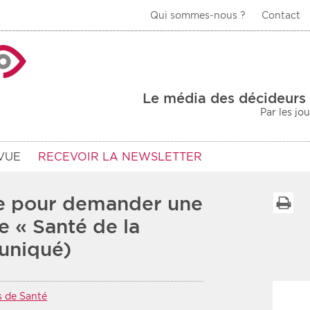
Qui sommes-nous ?
Contact
La Veille Acteurs de
Le média des décideurs 
Par les jo
VUE
RECEVOIR LA NEWSLETTER
te pour demander une
I
e « Santé de la
niqué)
Type d'information
Secteur
Prot
rs
Rendez-vous
 de Santé
urs
Communiqués
Sani