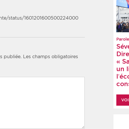
ante/status/1601201600500224000
Parole
Sév
Dire
s publiée.
Les champs obligatoires
« S
un 
l’é
cons
VOI