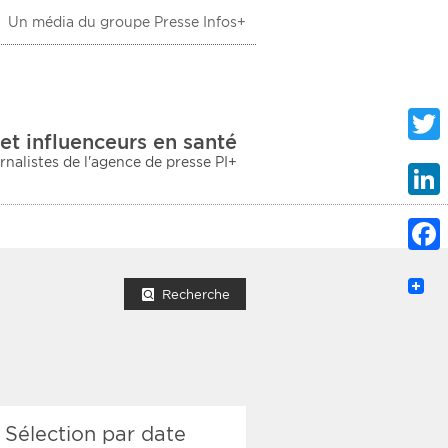
Un média du groupe Presse Infos+
 Santé
et influenceurs en santé
urnalistes de l'agence de presse PI+
Twitte
Linke
Faceb
mprimer la liste
Recherche
ection sociale
Sélection par date
taire