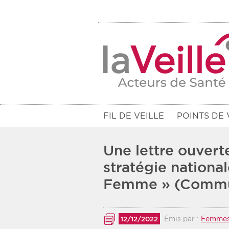
FIL DE VEILLE
POINTS DE 
Une lettre ouver
stratégie national
Femme » (Commu
Filtres
Rendez-vous des 7 prochains jou
Émis par :
Femmes
12/12/2022
Communiqués des 10 derniers jo