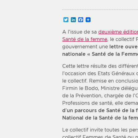
Recherche par mots clés
Twitter
LinkedIn
Facebook
Zone géographique
A l’issue de sa
deuxième éditio
Santé de la femme
, le collect
Choisir une zone
gouvernement une
lettre ouv
nationale « Santé de la Femm
Cette lettre résulte des différ
l’occasion des Etats Généraux 
le collectif. Remise en conclu
Firmin le Bodo, Ministre délégu
de la Prévention, chargée de l’O
Professions de santé, elle d
d’un parcours de Santé de la 
National de la Santé de la fe
Le collectif invite toutes les 
collectif Femmes de Santé ou non