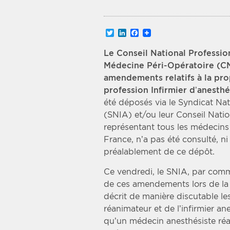
Recherche par mots clés
Twitter
LinkedIn
Facebook
Zone géographique
Le Conseil National Professi
Médecine Péri-Opératoire (C
Choisir une zone
amendements relatifs à la prop
profession Infirmier d’anesthé
été déposés via le Syndicat Nat
(SNIA) et/ou leur Conseil Nat
représentant tous les médecins
France, n’a pas été consulté, 
préalablement de ce dépôt.
Ce vendredi, le SNIA, par comm
de ces amendements lors de la 
décrit de manière discutable le
réanimateur et de l’infirmier an
qu’un médecin anesthésiste réa