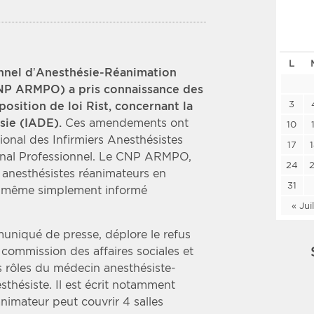
Les deux
Médi
L
Période
Tri
onnel d’Anesthésie-Réanimation
NP ARMPO) a pris connaissance des
Choisir une date de début
Choisir une date de fin
Chro
3
osition de loi Rist, concernant la
sie (IADE).
Ces amendements ont
Inve
10
ional des Infirmiers Anesthésistes
17
ional Professionnel. Le CNP ARMPO,
24
 anesthésistes réanimateurs en
31
ni même simplement informé
« Jui
uniqué de presse, déplore le refus
commission des affaires sociales et
s rôles du médecin anesthésiste-
esthésiste. Il est écrit notamment
nimateur peut couvrir 4 salles