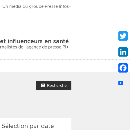
Un média du groupe Presse Infos+
 Santé
et influenceurs en santé
urnalistes de l'agence de presse PI+
Twitte
Linke
Faceb
mprimer la liste
Recherche
ection sociale
Sélection par date
taire