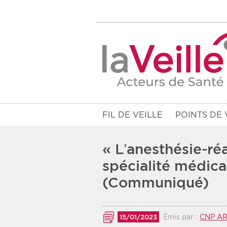
FIL DE VEILLE
POINTS DE 
« L’anesthésie-ré
spécialité médical
(Communiqué)
Filtres
Rendez-vous des 7 prochains jou
Émis par :
CNP A
15/01/2023
Communiqués des 10 derniers jo