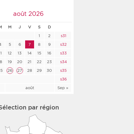
co-social
août 2026
M
M
J
V
S
D
1
2
s31
nologique
4
5
6
7
8
9
s32
rsé
11
12
13
14
15
16
s33
18
19
20
21
22
23
s34
25
26
27
28
29
30
s35
s36
l
août
Sep »
Sélection par région