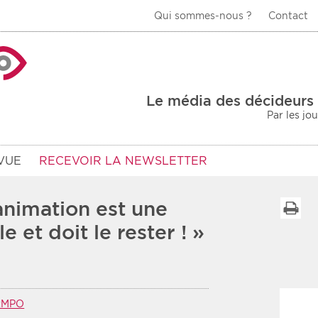
Qui sommes-nous ?
Contact
La Veille Acteurs de
Le média des décideurs 
Par les jo
VUE
RECEVOIR LA NEWSLETTER
animation est une
I
e et doit le rester ! »
Type d'information
Secteur
Prot
rs
Rendez-vous
RMPO
urs
Communiqués
Sani