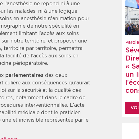
e l’anesthésie ne répond ni à une
our les malades, ni à une logique
soins en anesthésie réanimation pour
mographie de notre spécialité en
élément limitant l’accès aux soins
 sur notre territoire, et proposer une
Parole
 territoire par territoire, permettra
Sév
la facilité de l’accès aux soins en
Dire
cine périopératoire.
« S
un 
 parlementaires
des deux
l’é
rticulière aux conséquences qu’aurait
cons
oi sur la sécurité et la qualité des
ritoires, notamment dans le cadre de
rocédures interventionnelles. L’acte
VOI
abilité médicale dont le praticien
 une et indivisible représentée par le