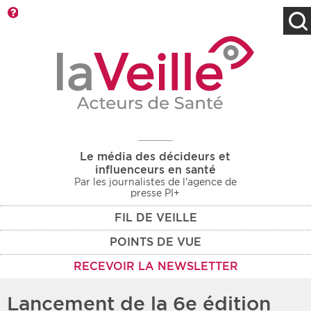
Barre d'outils
Filtres
Type d'information
Rendez-vous des 7
Rendez-vous
prochains jours
Communiqués
Communiqués des 10
Les deux
derniers jours
Le média des décideurs et
Recherche par mots clés
influenceurs en santé
Par les journalistes de l'agence de
presse PI+
FIL DE VEILLE
Secteur
Zone géographique
POINTS DE VUE
Choisir une zone
Protection sociale
RECEVOIR LA NEWSLETTER
Sanitaire
Lancement de la 6e édition
Médico-social