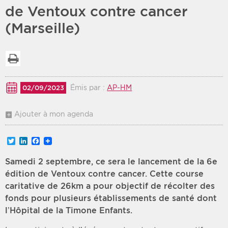
de Ventoux contre cancer
Période
Tri
(Marseille)
Choisir une date de début
Choisir une date de fin
Chronologique
Imprimer la liste
Inversé
Émis par :
AP-HM
02/09/2023
Ajouter à mon agenda
Twitter
LinkedIn
Facebook
Samedi 2 septembre, ce sera le lancement de la 6e
édition de Ventoux contre cancer. Cette course
caritative de 26km a pour objectif de récolter des
fonds pour plusieurs établissements de santé dont
l’Hôpital de la Timone Enfants.