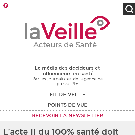
Barre d'outils
Filtres
Type d'information
Rendez-vous des 7
Rendez-vous
prochains jours
Communiqués
Communiqués des 10
Les deux
derniers jours
Le média des décideurs et
Recherche par mots clés
influenceurs en santé
Par les journalistes de l'agence de
presse PI+
FIL DE VEILLE
Secteur
Zone géographique
POINTS DE VUE
Choisir une zone
Protection sociale
RECEVOIR LA NEWSLETTER
Sanitaire
L’acte II du 100% santé doit
Médico-social