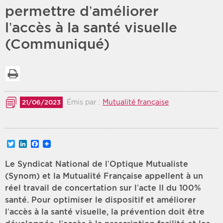
permettre d’améliorer
Période
Tri
l’accès à la santé visuelle
(Communiqué)
Choisir une date de début
Choisir une date de fin
Chronologique
Inversé
Imprimer la liste
Émis par :
Mutualité française
21/06/2023
Twitter
LinkedIn
Facebook
Le Syndicat National de l’Optique Mutualiste
(Synom) et la Mutualité Française appellent à un
réel travail de concertation sur l’acte II du 100%
santé. Pour optimiser le dispositif et améliorer
l’accès à la santé visuelle, la prévention doit être