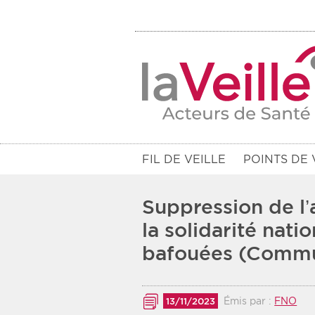
FIL DE VEILLE
POINTS DE 
Suppression de l’
la solidarité nati
bafouées (Comm
Filtres
Rendez-vous des 7 prochains jou
Émis par :
FNO
13/11/2023
Communiqués des 10 derniers jo