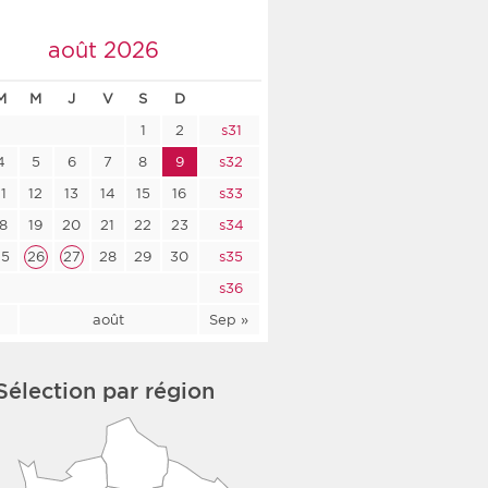
co-social
août 2026
M
M
J
V
S
D
1
2
s31
nologique
4
5
6
7
8
9
s32
rsé
11
12
13
14
15
16
s33
18
19
20
21
22
23
s34
25
26
27
28
29
30
s35
s36
l
août
Sep »
Sélection par région