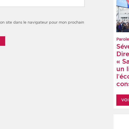
on site dans le navigateur pour mon prochain
Parole
Sév
Dire
« S
un 
l’é
cons
VOI