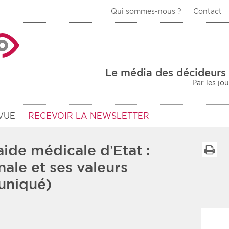
Qui sommes-nous ?
Contact
La Veille Acteurs de
Le média des décideurs 
Par les jo
VUE
RECEVOIR LA NEWSLETTER
aide médicale d’Etat :
I
onale et ses valeurs
uniqué)
Type d'information
Secteur
Prot
rs
Rendez-vous
urs
Communiqués
Sani