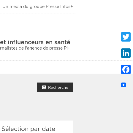
Un média du groupe Presse Infos+
 Santé
et influenceurs en santé
urnalistes de l'agence de presse PI+
Twitte
Linke
Faceb
mprimer la liste
Recherche
ection sociale
Sélection par date
taire