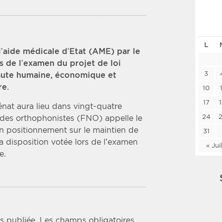
Les deux
Médi
L
Période
Tri
l’aide médicale d’Etat (AME) par le
 de l’examen du projet de loi
Choisir une date de début
Choisir une date de fin
Chro
3
faute humaine, économique et
re.
Inve
10
17
énat aura lieu dans vingt-quatre
24
e des orthophonistes (FNO) appelle le
n positionnement sur le maintien de
31
la disposition votée lors de l’examen
« Jui
e.
s publiée.
Les champs obligatoires