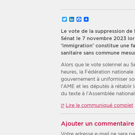
Recherche par mots clés
Twitter
LinkedIn
Facebook
Zone géographique
Le vote de la suppression de 
Sénat le 7 novembre 2023 lors
Choisir une zone
“immigration” constitue une 
sanitaire sans commune mesu
Alors que le vote solennel au S
heures, la Fédération national
gouvernement à uniformiser so
l’AME et les députés à rétablir 
du texte à l’Assemblée national
Lire le communiqué complet
Ajouter un commentaire
Votre adresse e-mail ne sera pa