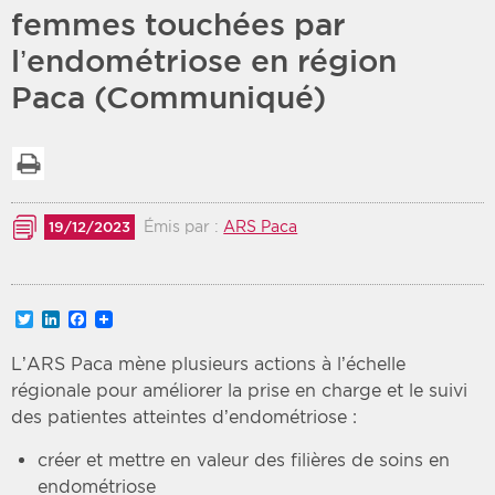
femmes touchées par
Période
Tri
l’endométriose en région
Paca (Communiqué)
Choisir une date de début
Choisir une date de fin
Chronologique
Inversé
Imprimer la liste
Émis par :
ARS Paca
19/12/2023
Twitter
LinkedIn
Facebook
L’ARS Paca mène plusieurs actions à l’échelle
régionale pour améliorer la prise en charge et le suivi
des patientes atteintes d’endométriose :
créer et mettre en valeur des filières de soins en
endométriose