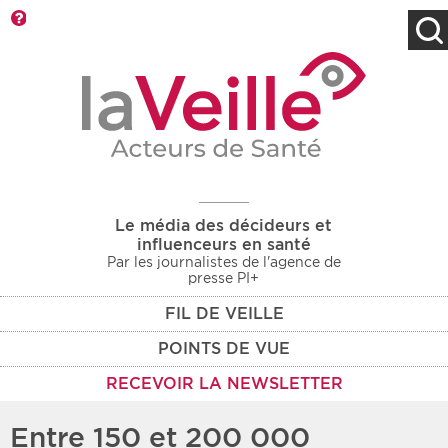
Barre d'outils
Filtres
Type d'information
Rendez-vous des 7
Rendez-vous
prochains jours
Communiqués
Communiqués des 10
Les deux
derniers jours
Le média des décideurs et
Recherche par mots clés
influenceurs en santé
Par les journalistes de l'agence de
presse PI+
FIL DE VEILLE
Secteur
Zone géographique
POINTS DE VUE
Choisir une zone
Protection sociale
RECEVOIR LA NEWSLETTER
Sanitaire
Entre 150 et 200 000
Médico-social