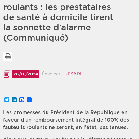
roulants : les prestataires
Période
Tri
de santé à domicile tirent
la sonnette d’alarme
Choisir une date de début
Choisir une date de fin
Chronologique
(Communiqué)
Inversé
Imprimer la liste
Émis par :
UPSADI
26/01/2024
Twitter
LinkedIn
Facebook
Les promesses du Président de la République en
faveur d’un remboursement intégral de 100% des
fauteuils roulants ne seront, en l’état, pas tenues.