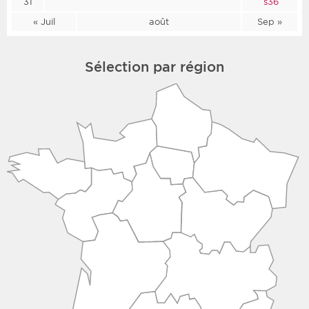
31
s36
« Juil
août
Sep »
Sélection par région