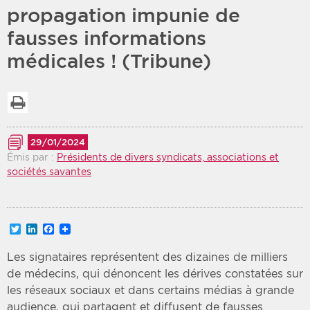
propagation impunie de
Période
Tri
fausses informations
médicales ! (Tribune)
Choisir une date de début
Choisir une date de fin
Chronologique
Inversé
Imprimer la liste
29/01/2024
Émis par :
Présidents de divers syndicats, associations et
sociétés savantes
Twitter
LinkedIn
Facebook
Les signataires représentent des dizaines de milliers
de médecins, qui dénoncent les dérives constatées sur
les réseaux sociaux et dans certains médias à grande
audience, qui partagent et diffusent de fausses