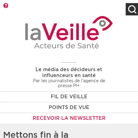
Barre d'outils
Filtres
Type d'information
Rendez-vous des 7
Rendez-vous
prochains jours
Communiqués
Communiqués des 10
Les deux
derniers jours
Le média des décideurs et
Recherche par mots clés
influenceurs en santé
Par les journalistes de l'agence de
presse PI+
FIL DE VEILLE
Secteur
Zone géographique
POINTS DE VUE
Choisir une zone
Protection sociale
RECEVOIR LA NEWSLETTER
Sanitaire
Mettons fin à la
Médico-social