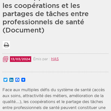
les coopérations et les
Période
Tri
partages de tâches entre
professionnels de santé
Choisir une date de début
Choisir une date de fin
Chronologique
(Document)
Inversé
Imprimer la liste
Émis par :
HAS
13/03/2024
Twitter
LinkedIn
Facebook
Face aux multiples défis du système de santé (accès
aux soins, attractivité des métiers, amélioration de la
qualité…), les coopérations et le partage des tâches
entre professionnels de santé peuvent constituer une