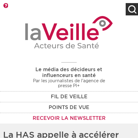
Barre d'outils
Filtres
Type d'information
Rendez-vous des 7
Rendez-vous
prochains jours
Communiqués
Communiqués des 10
Les deux
derniers jours
Le média des décideurs et
Recherche par mots clés
influenceurs en santé
Par les journalistes de l'agence de
presse PI+
FIL DE VEILLE
Secteur
Zone géographique
POINTS DE VUE
Choisir une zone
Protection sociale
RECEVOIR LA NEWSLETTER
Sanitaire
La HAS appelle à accélérer
Médico-social