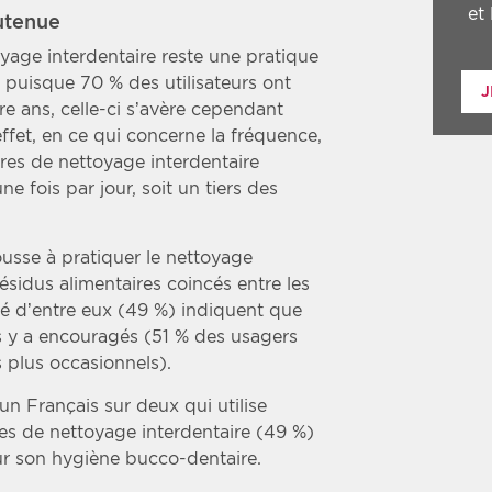
et
utenue
oyage interdentaire reste une pratique
 puisque 70 % des utilisateurs ont
J
e ans, celle-ci s’avère cependant
ffet, en ce qui concerne la fréquence,
ires de nettoyage interdentaire
e fois par jour, soit un tiers des
pousse à pratiquer le nettoyage
résidus alimentaires coincés entre les
ié d’entre eux (49 %) indiquent que
es y a encouragés (51 % des usagers
 plus occasionnels).
n Français sur deux qui utilise
s de nettoyage interdentaire (49 %)
ur son hygiène bucco-dentaire.