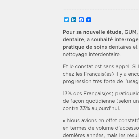
Recherche par mots clés
Twitter
LinkedIn
Facebook
Zone géographique
Pour sa nouvelle étude, GUM, 
dentaire, a souhaité interroge
Choisir une zone
pratique de soins de
ntaires et
nettoyage interdentaire.
Et le constat est sans appel. Si
chez les Français(es) il y a enc
progression très forte de l’usa
13% des Français(es) pratiquaie
de façon quotidienne (selon u
contre 33% aujourd’hui.
« Nous avions en effet constat
en termes de volume d’accessoi
dernières années, mais les résu