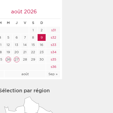
co-social
août 2026
M
M
J
V
S
D
1
2
s31
nologique
4
5
6
7
8
9
s32
rsé
11
12
13
14
15
16
s33
18
19
20
21
22
23
s34
25
26
27
28
29
30
s35
s36
l
août
Sep »
Sélection par région