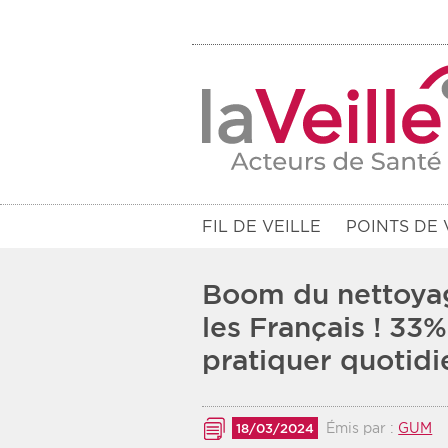
FIL DE VEILLE
POINTS DE 
Boom du nettoyag
les Français ! 33%
pratiquer quotid
Filtres
Rendez-vous des 7 prochains jou
Émis par :
GUM
18/03/2024
Communiqués des 10 derniers jo