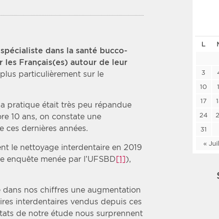
Les deux
Médi
L
Période
Tri
spécialiste dans la santé bucco-
r les Français(es) autour de leur
Choisir une date de début
Choisir une date de fin
Chro
3
 plus particulièrement sur le
Inve
10
17
 la pratique était très peu répandue
24
ore 10 ans, on constate une
ge ces dernières années.
31
« Jui
nt le nettoyage interdentaire en 2019
ne enquête menée par l’UFSBD
[1]
),
é dans nos chiffres une augmentation
res interdentaires vendus depuis ces
ltats de notre étude nous surprennent