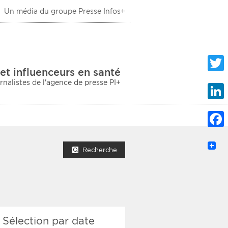
Un média du groupe Presse Infos+
 Santé
et influenceurs en santé
urnalistes de l'agence de presse PI+
Twitte
Linke
Faceb
mprimer la liste
Recherche
ection sociale
Sélection par date
taire