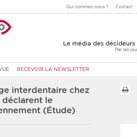
Qui sommes-nous ?
Contact
La Veille Acteurs de
Le média des décideurs 
Par les jo
VUE
RECEVOIR LA NEWSLETTER
e interdentaire chez
I
 déclarent le
iennement (Étude)
Type d'information
Secteur
Prot
rs
Rendez-vous
urs
Communiqués
Sani