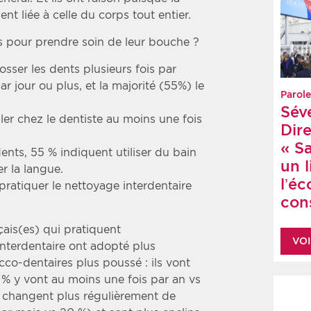
nt liée à celle du corps tout entier.
is pour prendre soin de leur bouche ?
osser les dents plusieurs fois par
 par jour ou plus, et la majorité (55%) le
Parole
Sév
ller chez le dentiste au moins une fois
Dire
« S
ents, 55 % indiquent utiliser du bain
un 
r la langue.
l’é
ratiquer le nettoyage interdentaire
cons
ais(es) qui pratiquent
VOI
nterdentaire ont adopté plus
cco-dentaires plus poussé : ils vont
 % y vont au moins une fois par an vs
, changent plus régulièrement de