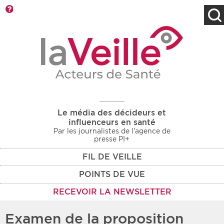
Barre d'outils
Filtres
Type d'information
Rendez-vous des 7
Rendez-vous
prochains jours
Communiqués
Communiqués des 10
Les deux
derniers jours
Le média des décideurs et
Recherche par mots clés
influenceurs en santé
Par les journalistes de l'agence de
presse PI+
FIL DE VEILLE
Secteur
Zone géographique
POINTS DE VUE
Choisir une zone
Protection sociale
RECEVOIR LA NEWSLETTER
Sanitaire
Examen de la proposition
Médico-social