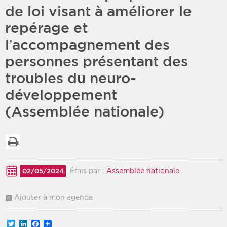
de loi visant à améliorer le
Période
Tri
repérage et
l’accompagnement des
Choisir une date de début
Choisir une date de fin
Chronologique
personnes présentant des
Inversé
troubles du neuro-
développement
(Assemblée nationale)
Imprimer la liste
Émis par :
Assemblée nationale
02/05/2024
Ajouter à mon agenda
Twitter
LinkedIn
Facebook