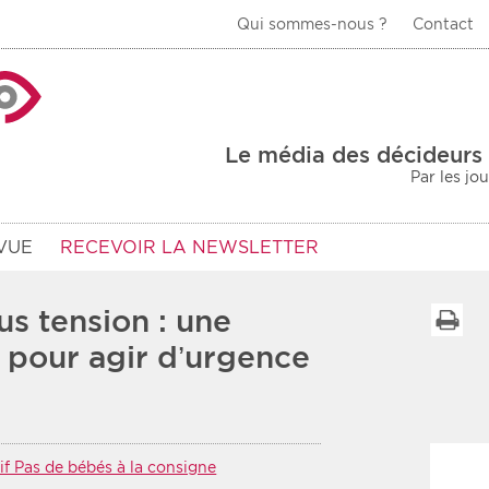
Qui sommes-nous ?
Contact
La Veille Acteurs de
Le média des décideurs 
Par les jo
VUE
RECEVOIR LA NEWSLETTER
us tension : une
I
e pour agir d’urgence
Type d'information
Secteur
Prot
rs
Rendez-vous
if Pas de bébés à la consigne
urs
Communiqués
Sani