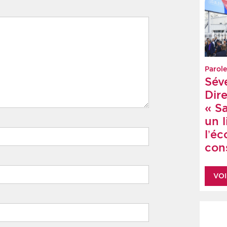
Parole
Sév
Dire
« S
un 
l’é
cons
VOI