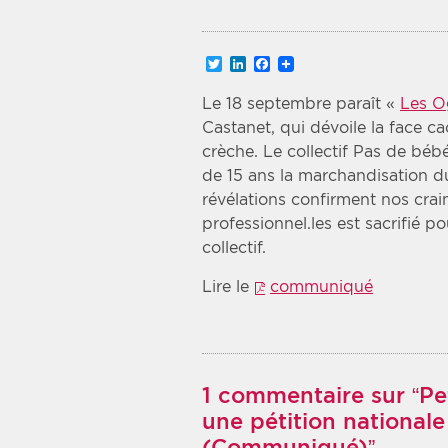
Recherche par mots clés
Twitter
LinkedIn
Facebook
Zone géographique
Le 18 septembre paraît «
Les O
Castanet, qui dévoile la face ca
Choisir une zone
crèche. Le collectif Pas de bé
de 15 ans la marchandisation du
révélations confirment nos crain
professionnel.les est sacrifié po
collectif.
Lire le
communiqué
1 commentaire sur “Pet
une pétition national
(Communiqué)”