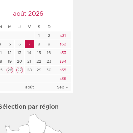
co-social
août 2026
M
M
J
V
S
D
1
2
s31
nologique
4
5
6
7
8
9
s32
rsé
11
12
13
14
15
16
s33
18
19
20
21
22
23
s34
25
26
27
28
29
30
s35
s36
l
août
Sep »
Sélection par région