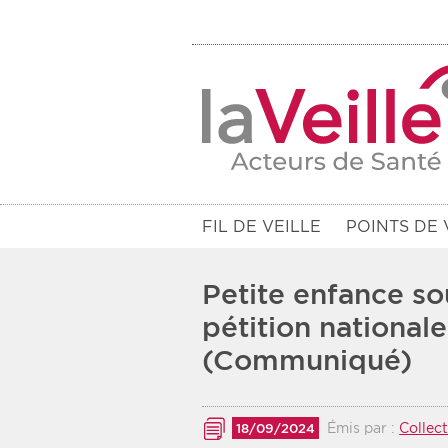
FIL DE VEILLE
POINTS DE 
Petite enfance so
pétition national
(Communiqué)
Filtres
Rendez-vous des 7 prochains jou
Émis par :
Collect
18/09/2024
Communiqués des 10 derniers jo