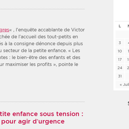
Les deux
Médi
L
Période
Tri
gres
« , l’enquête accablante de Victor
chée de l’accueil des tout-petits en
Choisir une date de début
Choisir une date de fin
Chro
3
bés à la consigne dénonce depuis plus
 secteur de la petite enfance. « Les
Inve
10
tes : le bien-être des enfants et des
17
ur maximiser les profits », pointe le
24
31
« Jui
ite enfance sous tension :
e pour agir d’urgence