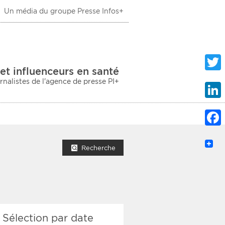
Un média du groupe Presse Infos+
 Santé
et influenceurs en santé
urnalistes de l'agence de presse PI+
Twitte
Linke
Faceb
mprimer la liste
Recherche
ection sociale
Sélection par date
taire