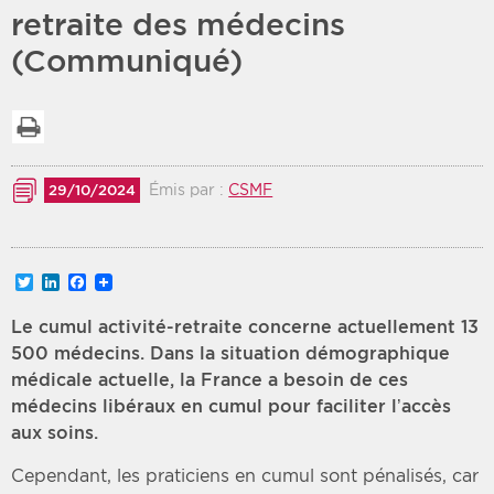
retraite des médecins
Période
Tri
(Communiqué)
Choisir une date de début
Choisir une date de fin
Chronologique
Imprimer la liste
Inversé
Émis par :
CSMF
29/10/2024
Twitter
LinkedIn
Facebook
Le cumul activité-retraite concerne actuellement 13
500 médecins. Dans la situation démographique
médicale actuelle, la France a besoin de ces
médecins libéraux en cumul pour faciliter l’accès
aux soins.
Cependant, les praticiens en cumul sont pénalisés, car