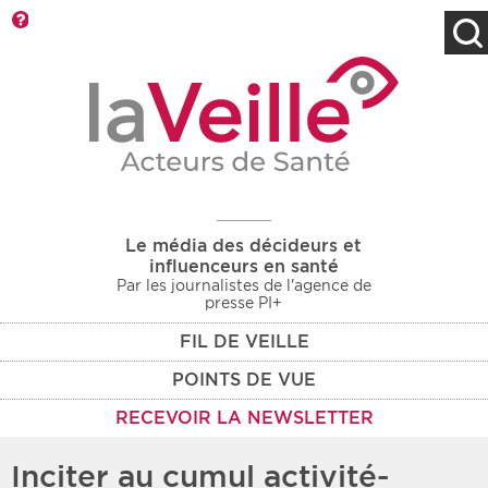
Barre d'outils
Filtres
Type d'information
Rendez-vous des 7
Rendez-vous
prochains jours
Communiqués
Communiqués des 10
Les deux
derniers jours
Le média des décideurs et
Recherche par mots clés
influenceurs en santé
Par les journalistes de l'agence de
presse PI+
FIL DE VEILLE
Secteur
Zone géographique
POINTS DE VUE
Choisir une zone
Protection sociale
RECEVOIR LA NEWSLETTER
Sanitaire
Inciter au cumul activité-
Médico-social