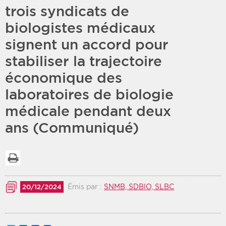
trois syndicats de
Période
Tri
biologistes médicaux
signent un accord pour
Choisir une date de début
Choisir une date de fin
Chronologique
stabiliser la trajectoire
Inversé
économique des
laboratoires de biologie
médicale pendant deux
ans (Communiqué)
Imprimer la liste
Émis par :
SNMB, SDBIO, SLBC
20/12/2024