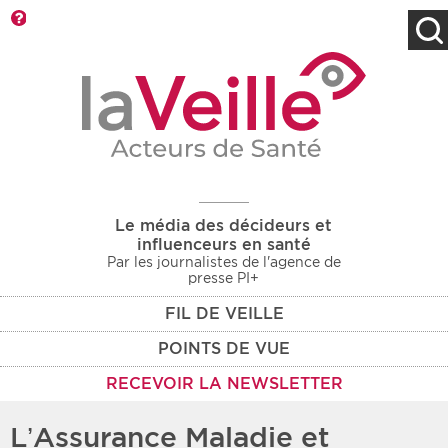
Barre d'outils
Filtres
Type d'information
Rendez-vous des 7
Rendez-vous
prochains jours
Communiqués
Communiqués des 10
Les deux
derniers jours
Le média des décideurs et
Recherche par mots clés
influenceurs en santé
Par les journalistes de l'agence de
presse PI+
FIL DE VEILLE
Secteur
Zone géographique
POINTS DE VUE
Choisir une zone
Protection sociale
RECEVOIR LA NEWSLETTER
Sanitaire
L’Assurance Maladie et
Médico-social