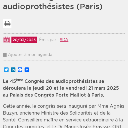
audioprothésistes (Paris)
Période
Tri
Imprimer la liste
Choisir une date de début
Choisir une date de fin
Chronologique
Inversé
Émis par :
SDA
20/03/2025
Ajouter à mon agenda
Twitter
LinkedIn
Facebook
ème
Le 45
Congrès des audioprothésistes se
déroulera le jeudi 20 et le vendredi 21 mars 2025
au Palais des Congrès Porte Maillot à Paris.
Cette année, le congrès sera inauguré par Mme Agnès
Buzyn, ancienne Ministre des Solidarités et de la
Santé, Conseillère maître en service extraordinaire à la
Cour des comptes, et le Dr Marie-Josée Fraysse, ORL