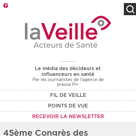
Barre d'outils
Filtres
Type d'information
Rendez-vous des 7
Rendez-vous
prochains jours
Communiqués
Communiqués des 10
Les deux
derniers jours
Le média des décideurs et
Recherche par mots clés
influenceurs en santé
Par les journalistes de l'agence de
presse PI+
FIL DE VEILLE
Secteur
Zone géographique
POINTS DE VUE
Choisir une zone
Protection sociale
RECEVOIR LA NEWSLETTER
Sanitaire
45ème Congrès des
Médico-social