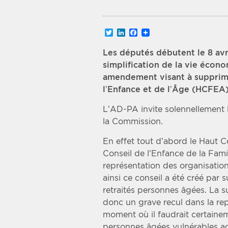
Recherche par mots clés
Twitter
LinkedIn
Facebook
Zone géographique
Les députés débutent le 8 avr
simplification de la vie écon
Choisir une zone
amendement visant à supprime
l’Enfance et de l’Âge (HCFEA)
L’AD-PA invite solennellement l
la Commission.
En effet tout d’abord le Haut C
Conseil de l’Enfance de la Famill
représentation des organisation
ainsi ce conseil a été créé par
retraités personnes âgées. La s
donc un grave recul dans la re
moment où il faudrait certainem
personnes âgées vulnérables 