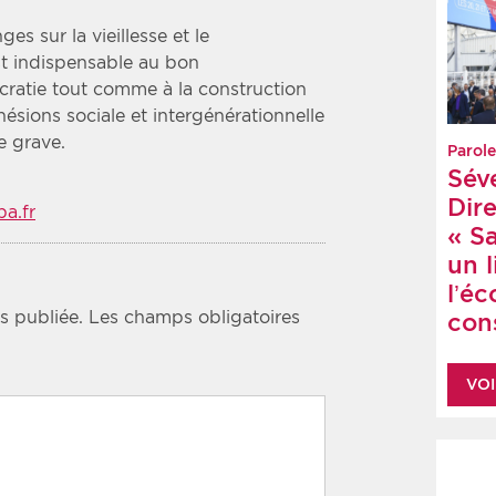
ges sur la vieillesse et le
est indispensable au bon
ratie tout comme à la construction
ésions sociale et intergénérationnelle
e grave.
Parole
Sév
Dire
a.fr
« S
un 
l’é
s publiée.
Les champs obligatoires
cons
VOI