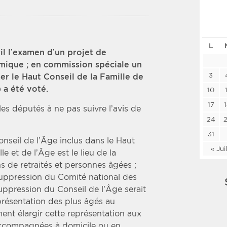
Les deux
Médi
L
Période
Tri
il l’examen d’un projet de
omique ; en commission spéciale un
Choisir une date de début
Choisir une date de fin
Chro
3
r le Haut Conseil de la Famille de
 a été voté.
Inve
10
17
es députés à ne pas suivre l’avis de
24
31
onseil de l’Âge inclus dans le Haut
« Jui
e et de l’Âge est le lieu de la
s de retraités et personnes âgées ;
 suppression du Comité national des
uppression du Conseil de l’Âge serait
présentation des plus âgés au
ent élargir cette représentation aux
accompagnées à domicile ou en