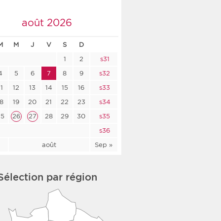
co-social
août 2026
M
M
J
V
S
D
1
2
s31
nologique
4
5
6
7
8
9
s32
rsé
11
12
13
14
15
16
s33
18
19
20
21
22
23
s34
25
26
27
28
29
30
s35
s36
l
août
Sep »
Sélection par région