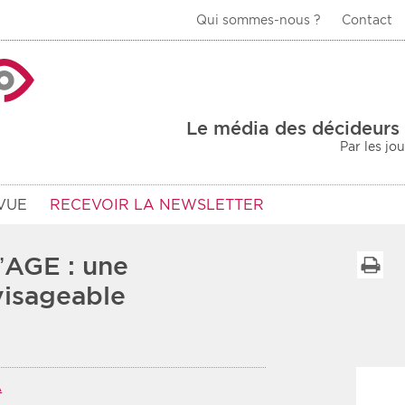
Qui sommes-nous ?
Contact
La Veille Acteurs de
Le média des décideurs 
Par les jo
VUE
RECEVOIR LA NEWSLETTER
’AGE : une
I
visageable
Type d'information
Secteur
Prot
rs
Rendez-vous
A
urs
Communiqués
Sani