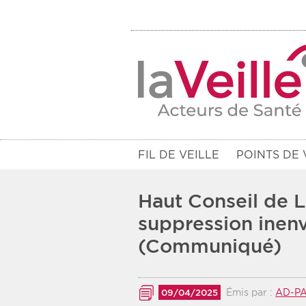
FIL DE VEILLE
POINTS DE 
Haut Conseil de L
suppression inen
(Communiqué)
Filtres
Rendez-vous des 7 prochains jou
Émis par :
AD-P
09/04/2025
Communiqués des 10 derniers jo