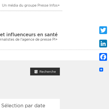
Un média du groupe Presse Infos+
 Santé
et influenceurs en santé
urnalistes de l'agence de presse PI+
Twitte
Linke
Faceb
mprimer la liste
Recherche
ection sociale
Sélection par date
taire