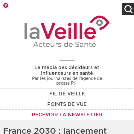
Barre d'outils
Filtres
Type d'information
Rendez-vous des 7
Rendez-vous
prochains jours
Communiqués
Communiqués des 10
Les deux
derniers jours
Le média des décideurs et
Recherche par mots clés
influenceurs en santé
Par les journalistes de l'agence de
presse PI+
FIL DE VEILLE
Secteur
Zone géographique
POINTS DE VUE
Choisir une zone
Protection sociale
RECEVOIR LA NEWSLETTER
Sanitaire
France 2030 : lancement
Médico-social