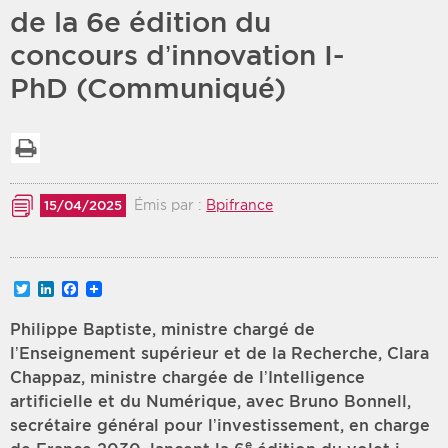
de la 6e édition du
Période
Tri
concours d’innovation I-
PhD (Communiqué)
Choisir une date de début
Choisir une date de fin
Chronologique
Inversé
Imprimer la liste
Émis par :
Bpifrance
15/04/2025
Twitter
LinkedIn
Facebook
Philippe Baptiste, ministre chargé de
l’Enseignement supérieur et de la Recherche, Clara
Chappaz, ministre chargée de l’Intelligence
artificielle et du Numérique, avec Bruno Bonnell,
secrétaire général pour l’investissement, en charge
e