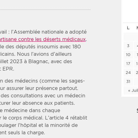
Les deux
Médi
L
Période
Tri
ail : l’Assemblée nationale a adopté
artisane contre les déserts médicaux
.
Choisir une date de début
Choisir une date de fin
Chro
3
ble des députés insoumis avec 180
cains. Nous l’avions d’ailleurs
Inve
10
uillet 2023 à Blagnac, avec des
17
t EPR.
24
tion des médecins (comme les sages-
31
ur assurer leur présence partout.
« Jui
n des consultations avec un médecin
turer leur absence aux patients.
e médecine dans chaque
e corps médical. L’article 4 rétablit
lager l’hôpital et la minorité de
nt seuls la charge.