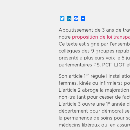
Recherche par mots clés
Twitter
LinkedIn
Facebook
Zone géographique
Aboutissement de 3 ans de trav
notre
proposition de loi transp
Choisir une zone
Ce texte est signé par l’ensem
collègues des 9 groupes républi
présenté à plusieurs voix le 5 j
parlementaires PS, PCF, LIOT e
er
Son article 1
régule l’installa
femmes, kinés ou infirmiers) po
L’article 2 abroge la majoratio
non-traitant pour cesser de fac
e
L’article 3 ouvre une 1
année d
département pour démocratiser l
la permanence de soins pour sou
médecins libéraux qui en assure