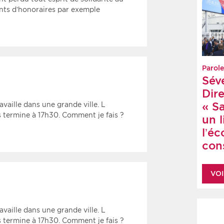
ents d’honoraires par exemple
Parole
Sév
Dire
« S
vaille dans une grande ville. L
s termine à 17h30. Comment je fais ?
un 
l’é
cons
VOI
vaille dans une grande ville. L
s termine à 17h30. Comment je fais ?