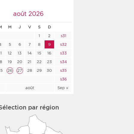
co-social
août 2026
M
M
J
V
S
D
1
2
s31
nologique
4
5
6
7
8
9
s32
rsé
11
12
13
14
15
16
s33
18
19
20
21
22
23
s34
25
26
27
28
29
30
s35
s36
l
août
Sep »
Sélection par région