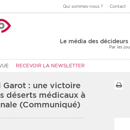
Qui sommes-nous ?
Contact
La Veille Acteurs de
Le média des décideurs 
Par les jo
VUE
RECEVOIR LA NEWSLETTER
 Garot : une victoire
I
es déserts médicaux à
ionale (Communiqué)
Type d'information
Secteur
Prot
rs
Rendez-vous
urs
Communiqués
Sani