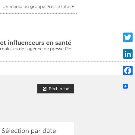
Un média du groupe Presse Infos+
 Santé
et influenceurs en santé
urnalistes de l'agence de presse PI+
Twitte
Linke
Faceb
mprimer la liste
Recherche
ection sociale
Sélection par date
taire