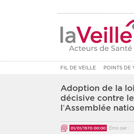
FIL DE VEILLE
POINTS DE 
Adoption de la loi
décisive contre l
l’Assemblée nat
Filtres
Rendez-vous des 7 prochains jou
Émis par :
01/01/1970 00:00
Communiqués des 10 derniers jo