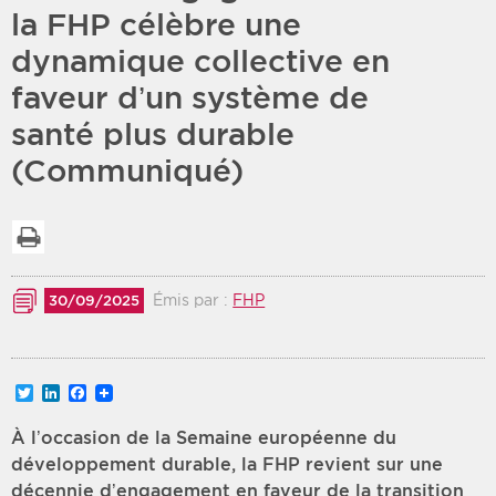
la FHP célèbre une
Période
Tri
dynamique collective en
faveur d’un système de
Choisir une date de début
Choisir une date de fin
Chronologique
santé plus durable
Inversé
(Communiqué)
Imprimer la liste
Émis par :
FHP
30/09/2025
Twitter
LinkedIn
Facebook
À l’occasion de la Semaine européenne du
développement durable, la FHP revient sur une
décennie d’engagement en faveur de la transition