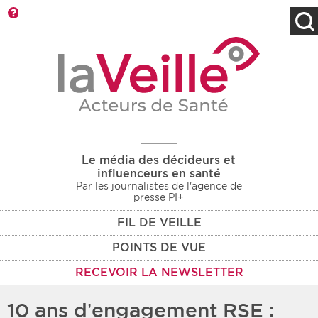
Barre d'outils
Filtres
Type d'information
Rendez-vous des 7
Rendez-vous
prochains jours
Communiqués
Communiqués des 10
Les deux
derniers jours
Le média des décideurs et
Recherche par mots clés
influenceurs en santé
Par les journalistes de l'agence de
presse PI+
FIL DE VEILLE
Secteur
Zone géographique
POINTS DE VUE
Choisir une zone
Protection sociale
RECEVOIR LA NEWSLETTER
Sanitaire
10 ans d’engagement RSE :
Médico-social