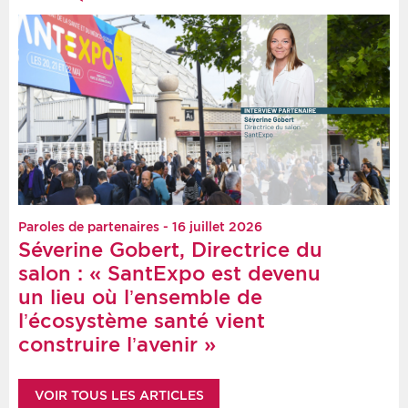
Paroles de partenaires - 16 juillet 2026
Séverine Gobert, Directrice du
salon : « SantExpo est devenu
un lieu où l’ensemble de
l’écosystème santé vient
construire l’avenir »
VOIR TOUS LES ARTICLES