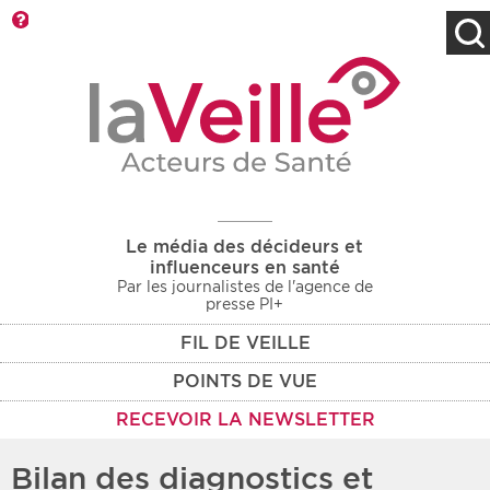
Barre d'outils
Filtres
Type d'information
Rendez-vous des 7
Rendez-vous
prochains jours
Communiqués
Communiqués des 10
Les deux
derniers jours
Le média des décideurs et
Recherche par mots clés
influenceurs en santé
Par les journalistes de l'agence de
presse PI+
FIL DE VEILLE
Secteur
Zone géographique
POINTS DE VUE
Choisir une zone
Protection sociale
RECEVOIR LA NEWSLETTER
Sanitaire
Bilan des diagnostics et
Médico-social