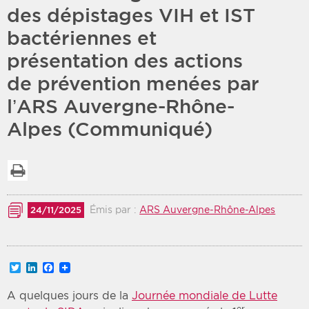
des dépistages VIH et IST
Période
Tri
bactériennes et
présentation des actions
Choisir une date de début
Choisir une date de fin
Chronologique
de prévention menées par
Inversé
l’ARS Auvergne-Rhône-
Alpes (Communiqué)
Imprimer la liste
Émis par :
ARS Auvergne-Rhône-Alpes
24/11/2025
Twitter
LinkedIn
Facebook
A quelques jours de la
Journée mondiale de Lutte
er