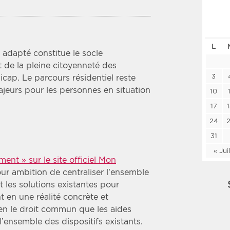
Les deux
Médi
L
Période
Tri
 adapté constitue le socle
 de la pleine citoyenneté des
Choisir une date de début
Choisir une date de fin
Chro
3
cap. Le parcours résidentiel reste
jeurs pour les personnes en situation
Inve
10
17
24
31
« Jui
ent » sur le site officiel Mon
ur ambition de centraliser l’ensemble
t les solutions existantes pour
t en une réalité concrète et
ien le droit commun que les aides
l’ensemble des dispositifs existants.