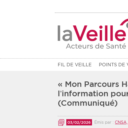
FIL DE VEILLE
POINTS DE 
« Mon Parcours H
l’information pou
(Communiqué)
Filtres
Rendez-vous des 7 prochains jou
Émis par :
CNSA, 
03/02/2026
Communiqués des 10 derniers jo