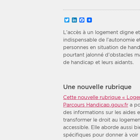
Recherche par mots clés
Twitter
LinkedIn
Facebook
Zone géographique
L’accès à un logement digne et
indispensable de l’autonomie et
Choisir une zone
personnes en situation de handi
pourtant jalonné d’obstacles ma
de handicap et leurs aidants.
Une nouvelle rubrique
Cette nouvelle rubrique « Logem
Parcours Handicap.gouv.fr
a po
des informations sur les aides e
transformer le droit au logemen
accessible. Elle aborde aussi b
spécifiques pour donner à voir 