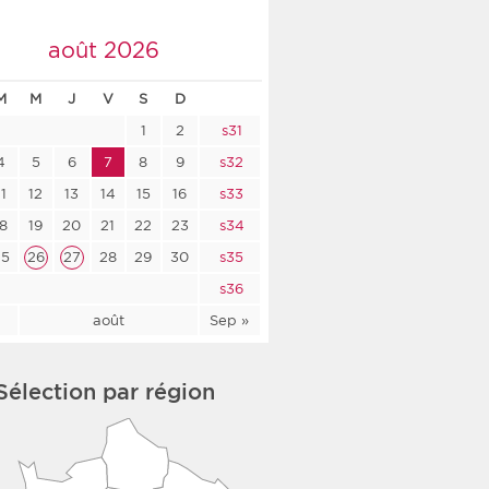
co-social
août 2026
M
M
J
V
S
D
1
2
s31
nologique
4
5
6
7
8
9
s32
rsé
11
12
13
14
15
16
s33
18
19
20
21
22
23
s34
25
26
27
28
29
30
s35
s36
l
août
Sep »
Sélection par région