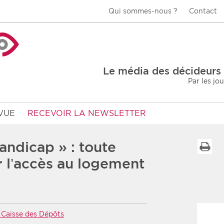
Qui sommes-nous ?
Contact
La Veille Acteurs de
Le média des décideurs 
Par les jo
VUE
RECEVOIR LA NEWSLETTER
andicap » : toute
I
r l’accès au logement
Type d'information
Secteur
Prot
rs
Rendez-vous
Caisse des Dépôts
urs
Communiqués
Sani