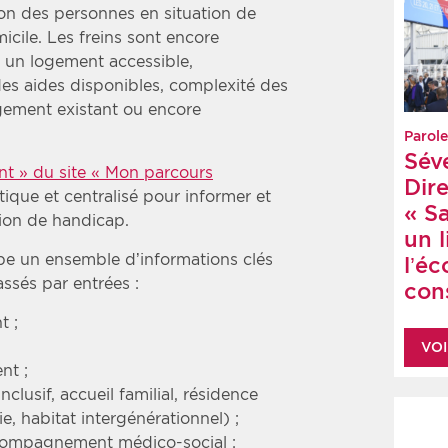
sion des personnes en situation de
icile. Les freins sont encore
r un logement accessible,
es aides disponibles, complexité des
ement existant ou encore
Parole
Sév
t » du site « Mon parcours
Dire
atique et centralisé pour informer et
« S
tion de handicap.
un 
pe un ensemble d’informations clés
l’é
assés par entrées :
cons
t ;
VOI
nt ;
clusif, accueil familial, résidence
e, habitat intergénérationnel) ;
ccompagnement médico-social ;