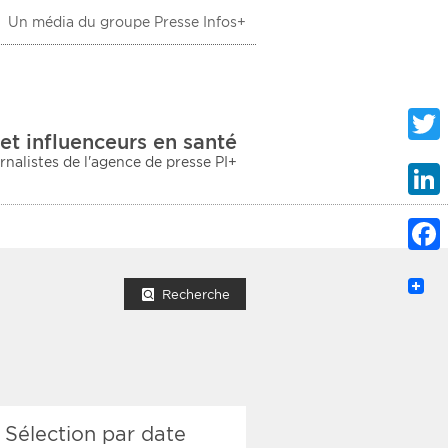
Un média du groupe Presse Infos+
 Santé
et influenceurs en santé
urnalistes de l'agence de presse PI+
Twitte
Linke
Faceb
mprimer la liste
Recherche
ection sociale
Sélection par date
taire