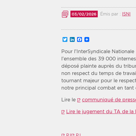
Recherche par mots clés
Émis par :
ISNI
03/02/2026
Zone géographique
Twitter
LinkedIn
Facebook
Choisir une zone
Pour l’InterSyndicale Nationale 
l’ensemble des 39 000 internes
déposé plainte auprès du tribu
non respect du temps de travail 
tournant majeur pour le respect
notre principal combat en tant 
Lire le
communiqué de press
Lire le jugement du TA de la
PJ
PJ