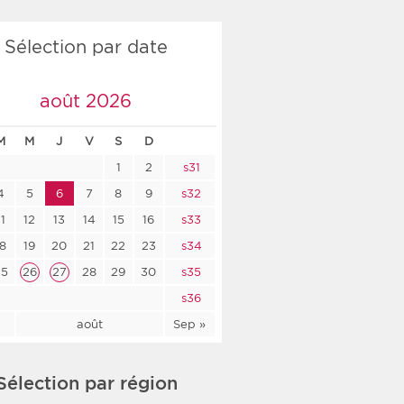
co-social
Sélection par date
août 2026
nologique
M
M
J
V
S
D
rsé
1
2
s31
4
5
6
7
8
9
s32
11
12
13
14
15
16
s33
18
19
20
21
22
23
s34
25
26
27
28
29
30
s35
s36
l
août
Sep »
Sélection par région