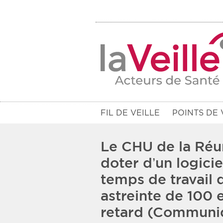
FIL DE VEILLE
POINTS DE 
Le CHU de la Réu
doter d’un logici
temps de travail 
Filtres
astreinte de 100 
Rendez-vous des 7 prochains jou
retard (Communi
Communiqués des 10 derniers jo