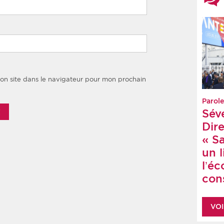
on site dans le navigateur pour mon prochain
Parole
Sév
Dire
« S
un 
l’é
cons
VOI