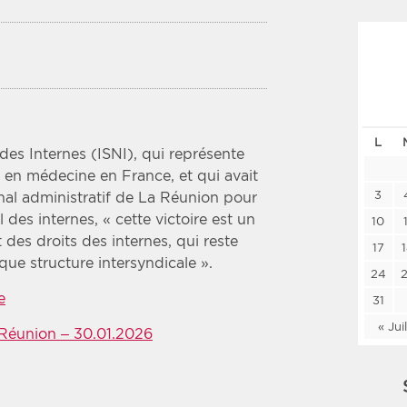
Les deux
Médi
Période
Tri
Choisir une date de début
Choisir une date de fin
Chro
L
des Internes (ISNI), qui représente
Inve
 en médecine en France, et qui avait
3
nal administratif de La Réunion pour
des internes, « cette victoire est un
10
 des droits des internes, qui reste
17
que structure intersyndicale ».
24
e
31
« Jui
 Réunion – 30.01.2026