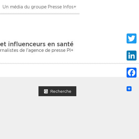
Un média du groupe Presse Infos+
 Santé
et influenceurs en santé
urnalistes de l'agence de presse PI+
Twitte
Linke
Faceb
mprimer la liste
Recherche
ection sociale
taire