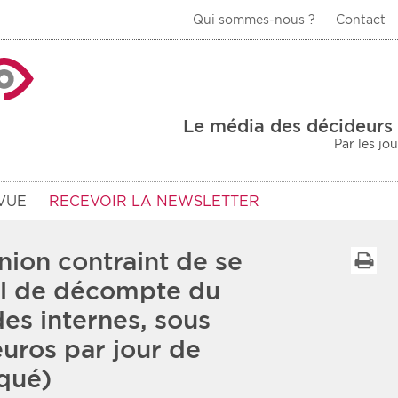
Qui sommes-nous ?
Contact
La Veille Acteurs de
Le média des décideurs 
Par les jo
VUE
RECEVOIR LA NEWSLETTER
nion contraint de se
I
el de décompte du
des internes, sous
Type d'information
Secteur
euros par jour de
Prot
rs
Rendez-vous
qué)
urs
Communiqués
Sani