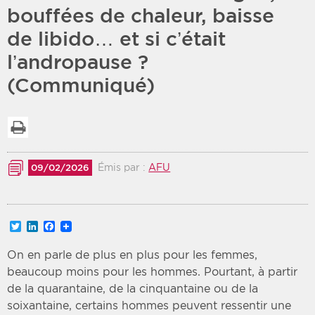
bouffées de chaleur, baisse
Période
Tri
de libido… et si c’était
l’andropause ?
Choisir une date de début
Choisir une date de fin
Chronologique
(Communiqué)
Inversé
Imprimer la liste
Émis par :
AFU
09/02/2026
Twitter
LinkedIn
Facebook
On en parle de plus en plus pour les femmes,
beaucoup moins pour les hommes. Pourtant, à partir
de la quarantaine, de la cinquantaine ou de la
soixantaine, certains hommes peuvent ressentir une