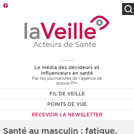
Barre d'outils
Filtres
Type d'information
Rendez-vous des 7
Rendez-vous
prochains jours
Communiqués
Communiqués des 10
Les deux
derniers jours
Le média des décideurs et
Recherche par mots clés
influenceurs en santé
Par les journalistes de l'agence de
presse PI+
FIL DE VEILLE
Secteur
Zone géographique
POINTS DE VUE
Choisir une zone
Protection sociale
RECEVOIR LA NEWSLETTER
Sanitaire
Santé au masculin : fatigue,
Médico-social