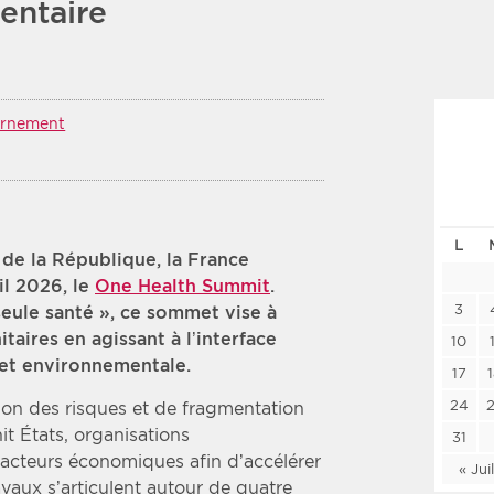
entaire
Les deux
Médi
Période
Tri
rnement
Choisir une date de début
Choisir une date de fin
Chro
Inve
L
 de la République, la France
il 2026, le
One Health Summit
.
3
eule santé », ce sommet vise à
taires en agissant à l’interface
10
 et environnementale.
17
24
ion des risques et de fragmentation
nit États, organisations
31
t acteurs économiques afin d’accélérer
« Jui
vaux s’articulent autour de quatre