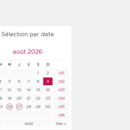
co-social
Sélection par date
nologique
août 2026
rsé
M
M
J
V
S
D
1
2
s31
4
5
6
7
8
9
s32
11
12
13
14
15
16
s33
18
19
20
21
22
23
s34
25
26
27
28
29
30
s35
s36
l
août
Sep »