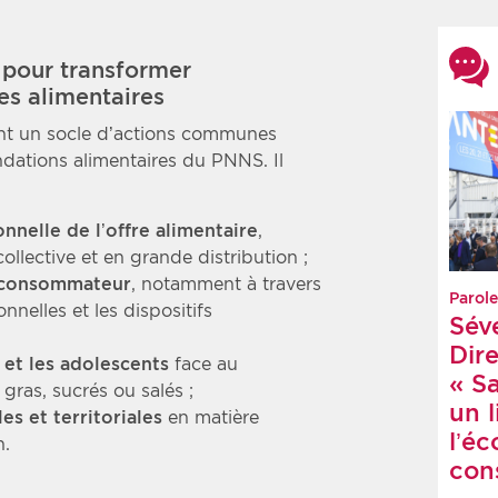
 pour transformer
es alimentaires
t un socle d’actions communes
ndations alimentaires du PNNS. Il
onnelle de l’offre alimentaire
,
llective et en grande distribution ;
u consommateur
, notamment à travers
Parole
nelles et les dispositifs
Sév
Dire
 et les adolescents
face au
« S
gras, sucrés ou salés ;
un 
les et territoriales
en matière
l’é
n.
cons