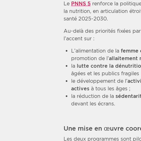
Le
PNNS 5
renforce la politiqu
la nutrition, en articulation étr
santé 2025-2030.
Au-delà des priorités fixées p
l’accent sur :
L’alimentation de la
femme 
promotion de l’
allaitement 
la
lutte contre la dénutriti
âgées et les publics fragiles 
le développement de l’
activ
actives
à tous les âges ;
la réduction de la
sédentari
devant les écrans.
Une mise en œuvre coord
Les deux programmes sont pilot