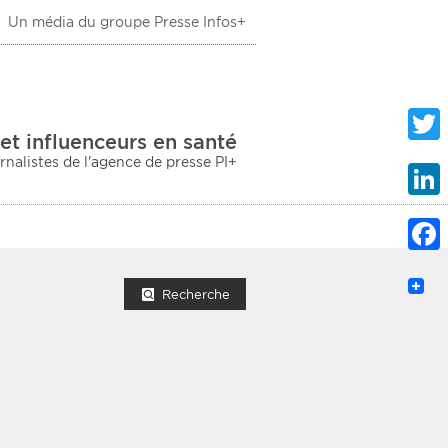
Un média du groupe Presse Infos+
 Santé
et influenceurs en santé
urnalistes de l'agence de presse PI+
Twitte
Linke
Faceb
mprimer la liste
Recherche
ection sociale
taire