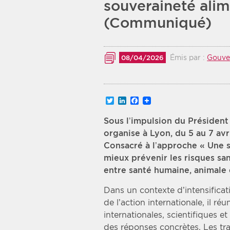
souveraineté alim
Recherche par mots clés
(Communiqué)
Zone géographique
Émis par :
Gouve
08/04/2026
Choisir une zone
Twitter
LinkedIn
Facebook
Sous l’impulsion du Président
organise à Lyon, du 5 au 7 avr
Consacré à l’approche « Une s
mieux prévenir les risques sani
entre santé humaine, animale
Dans un contexte d’intensificat
de l’action internationale, il réu
internationales, scientifiques e
des réponses concrètes. Les tra