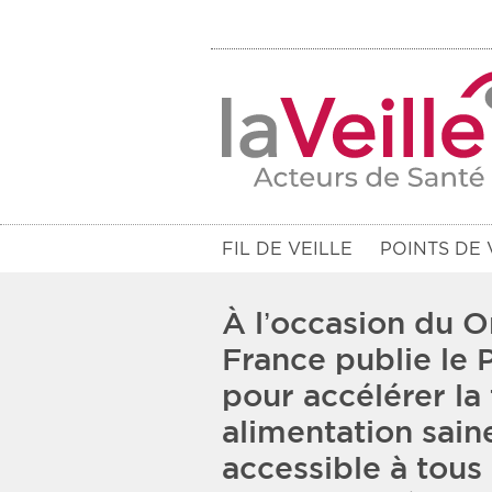
FIL DE VEILLE
POINTS DE 
À l’occasion du O
France publie le 
pour accélérer la 
Filtres
alimentation sain
Rendez-vous des 7 prochains jou
accessible à tous 
Communiqués des 10 derniers jo