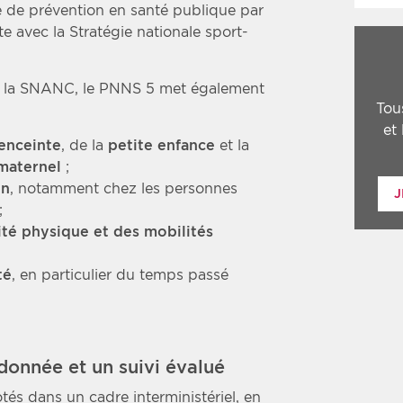
e de prévention en santé publique par
oite avec la Stratégie nationale sport-
ar la SNANC, le PNNS 5 met également
Tou
et
enceinte
, de la
petite enfance
et la
maternel
;
on
, notamment chez les personnes
J
;
ité physique et des mobilités
té
, en particulier du temps passé
onnée et un suivi évalué
és dans un cadre interministériel, en