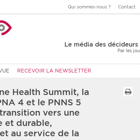
Qui sommes-nous ?
Contact
La Veille Acteurs de
Le média des décideurs 
Par les jo
VUE
RECEVOIR LA NEWSLETTER
ne Health Summit, la
I
PNA 4 et le PNNS 5
transition vers une
Type d'information
Secteur
e et durable,
Prot
rs
Rendez-vous
et au service de la
urs
Communiqués
Sani