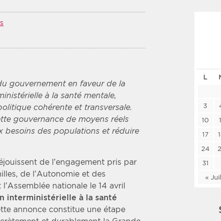
Les deux
Médi
s
Période
Tri
Choisir une date de début
Choisir une date de fin
Chro
L
du gouvernement en faveur de la
Inve
inistérielle à la santé mentale,
3
olitique cohérente et transversale.
cette gouvernance de moyens réels
10
 besoins des populations et réduire
17
24
éjouissent de l’engagement pris par
31
illes, de l’Autonomie et des
« Jui
l’Assemblée nationale le 14 avril
 interministérielle à la santé
tte annonce constitue une étape