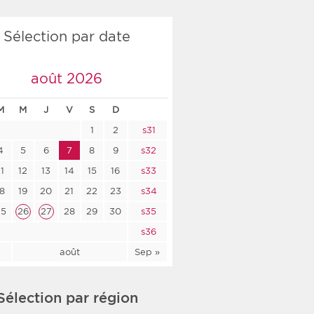
co-social
Sélection par date
août 2026
nologique
M
M
J
V
S
D
rsé
1
2
s31
4
5
6
7
8
9
s32
11
12
13
14
15
16
s33
18
19
20
21
22
23
s34
25
26
27
28
29
30
s35
s36
l
août
Sep »
Sélection par région