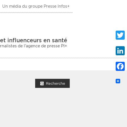
Un média du groupe Presse Infos+
 Santé
et influenceurs en santé
urnalistes de l'agence de presse PI+
Twitte
Linke
Faceb
mprimer la liste
Recherche
ection sociale
taire