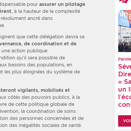
indispensable pour
assurer un pilotage
érent
, à la hauteur de la complexité
 résolument ancré dans
ue.
lignent que cette délégation devra se
vernance, de coordination et de
e une action publique
ondition qu’il sera possible de
Parole
aux besoins des populations, en
Sév
 et les plus éloignées du système de
Dire
« S
un 
teront vigilants, mobilisés et
l’é
 aux côtés des pouvoirs publics, à la
cons
vre de cette politique globale de
évention, la coordination de soins
pation des personnes concernées et de
VOI
tion des inégalités sociales de santé.