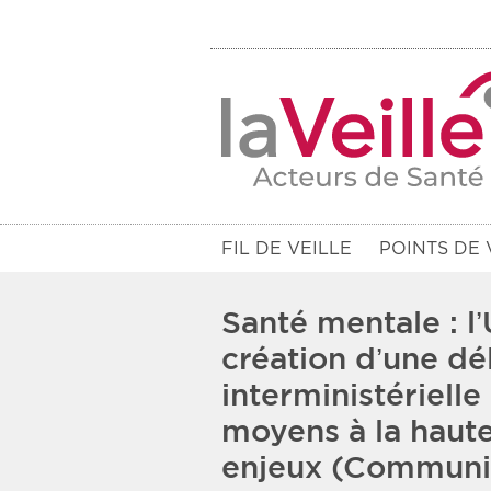
FIL DE VEILLE
POINTS DE 
Santé mentale : l’
création d’une dé
interministérielle
Filtres
moyens à la haut
Rendez-vous des 7 prochains jou
enjeux (Communi
Communiqués des 10 derniers jo