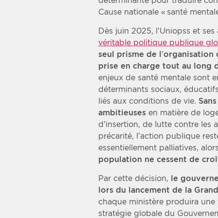
déterminante pour traduire co
Cause nationale « santé mentale
Dès juin 2025, l’Uniopss et se
véritable politique publique gl
seul prisme de l’organisation 
prise en charge tout au long
enjeux de santé mentale sont en
déterminants sociaux, éducati
liés aux conditions de vie.
Sans
ambitieuses
en matière de log
d’insertion, de lutte contre les 
précarité, l’action publique re
essentiellement palliatives, al
population ne cessent de croî
Par cette décision,
le gouvern
lors du lancement de la Gran
chaque ministère produira une fe
stratégie globale du Gouverne