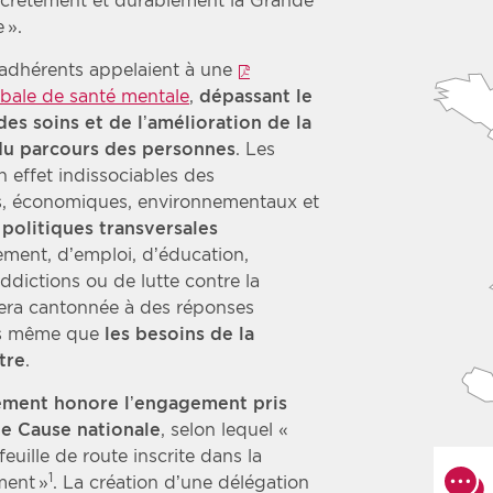
ncrètement et durablement la Grande
 ».
s adhérents appelaient à une
obale de santé mentale
,
dépassant le
des soins et de l’amélioration de la
 du parcours des personnes
. Les
 effet indissociables des
fs, économiques, environnementaux et
 politiques transversales
ement, d’emploi, d’éducation,
addictions ou de lutte contre la
stera cantonnée à des réponses
ors même que
les besoins de la
tre
.
ement honore l’engagement pris
de Cause nationale
, selon lequel «
uille de route inscrite dans la
1
ment »
. La création d’une délégation