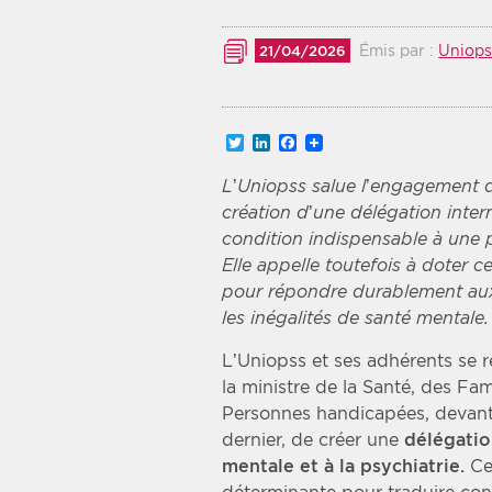
Recherche par mots clés
Émis par :
Uniops
21/04/2026
Zone géographique
Twitter
LinkedIn
Facebook
Choisir une zone
L’Uniopss salue l’engagement 
création d’une délégation interm
condition indispensable à une p
Elle appelle toutefois à doter 
pour répondre durablement aux
les inégalités de santé mentale.
L’Uniopss et ses adhérents se r
la ministre de la Santé, des Fam
Personnes handicapées, devant 
dernier, de créer une
délégation
mentale et à la psychiatrie.
Ce