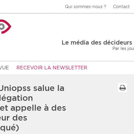
Qui sommes-nous ?
Contact
La Veille Acteurs de
Le média des décideurs 
Par les jo
VUE
RECEVOIR LA NEWSLETTER
Uniopss salue la
I
légation
 et appelle à des
Type d'information
Secteur
eur des
Prot
rs
Rendez-vous
qué)
urs
Communiqués
Sani