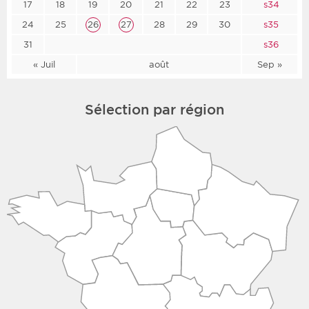
17
18
19
20
21
22
23
s34
24
25
26
27
28
29
30
s35
31
s36
« Juil
août
Sep »
Sélection par région