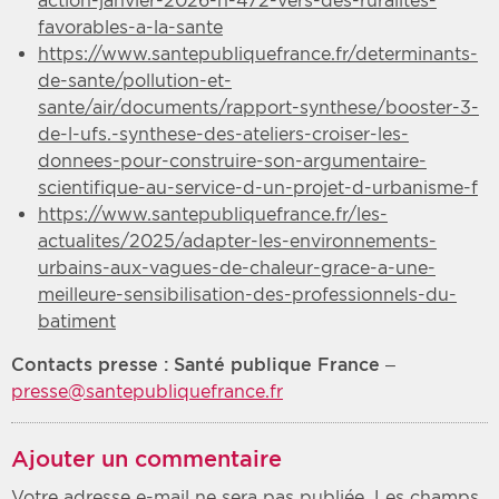
action-janvier-2026-n-472-vers-des-ruralites-
favorables-a-la-sante
https://www.santepubliquefrance.fr/determinants-
de-sante/pollution-et-
sante/air/documents/rapport-synthese/booster-3-
de-l-ufs.-synthese-des-ateliers-croiser-les-
donnees-pour-construire-son-argumentaire-
scientifique-au-service-d-un-projet-d-urbanisme-f
https://www.santepubliquefrance.fr/les-
actualites/2025/adapter-les-environnements-
urbains-aux-vagues-de-chaleur-grace-a-une-
meilleure-sensibilisation-des-professionnels-du-
batiment
Contacts presse :
S
anté publique France –
presse@santepubliquefrance.fr
Ajouter un commentaire
Votre adresse e-mail ne sera pas publiée.
Les champs