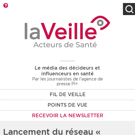
Barre d'outils
Filtres
Type d'information
Rendez-vous des 7
Rendez-vous
prochains jours
Communiqués
Communiqués des 10
Les deux
derniers jours
Le média des décideurs et
Recherche par mots clés
influenceurs en santé
Par les journalistes de l'agence de
presse PI+
FIL DE VEILLE
Secteur
Zone géographique
POINTS DE VUE
Choisir une zone
Protection sociale
RECEVOIR LA NEWSLETTER
Sanitaire
Lancement du réseau «
Médico-social