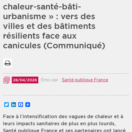
chaleur-santé-bâti-
Période
Tri
urbanisme » : vers des
villes et des bâtiments
Choisir une date de début
Choisir une date de fin
Chronologique
résilients face aux
Inversé
canicules (Communiqué)
Imprimer la liste
Émis par :
Santé publique France
28/04/2026
Twitter
LinkedIn
Facebook
Face à l’intensification des vagues de chaleur et à
leurs impacts sanitaires de plus en plus lourds,
Santé publique France et ses partenaires ont lancé