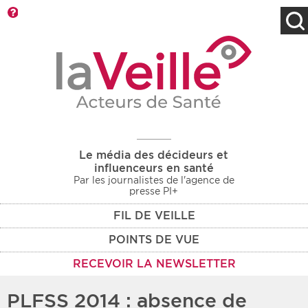
Barre d'outils
Filtres
Type d'information
Rendez-vous des 7
Rendez-vous
prochains jours
Communiqués
Communiqués des 10
Les deux
derniers jours
Le média des décideurs et
Recherche par mots clés
influenceurs en santé
Par les journalistes de l'agence de
presse PI+
FIL DE VEILLE
Secteur
Zone géographique
POINTS DE VUE
Choisir une zone
Protection sociale
RECEVOIR LA NEWSLETTER
Sanitaire
PLFSS 2014 : absence de
Médico-social