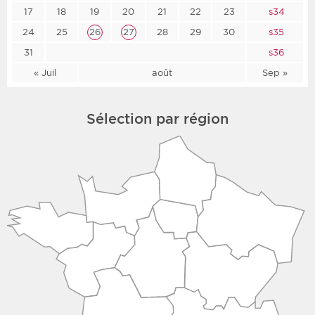
17
18
19
20
21
22
23
s34
24
25
26
27
28
29
30
s35
31
s36
« Juil
août
Sep »
Sélection par région