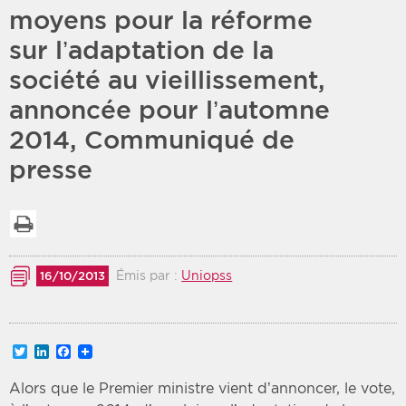
moyens pour la réforme
Période
Tri
sur l’adaptation de la
société au vieillissement,
Choisir une date de début
Choisir une date de fin
Chronologique
annoncée pour l’automne
Inversé
2014, Communiqué de
presse
Imprimer la liste
Émis par :
Uniopss
16/10/2013
Twitter
LinkedIn
Facebook
Alors que le Premier ministre vient d’annoncer, le vote,