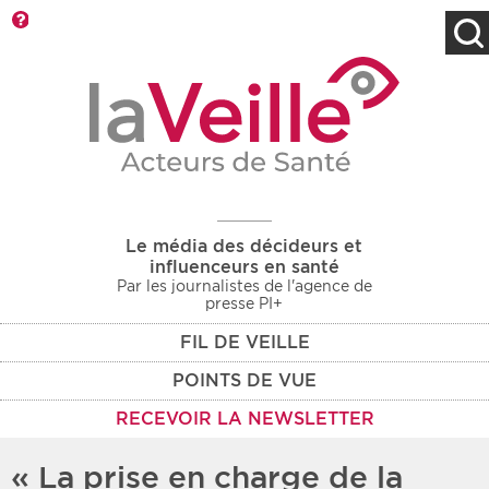
Barre d'outils
Filtres
Type d'information
Rendez-vous des 7
Rendez-vous
prochains jours
Communiqués
Communiqués des 10
Les deux
derniers jours
Le média des décideurs et
Recherche par mots clés
influenceurs en santé
Par les journalistes de l'agence de
presse PI+
FIL DE VEILLE
Secteur
Zone géographique
POINTS DE VUE
Choisir une zone
Protection sociale
RECEVOIR LA NEWSLETTER
Sanitaire
« La prise en charge de la
Médico-social