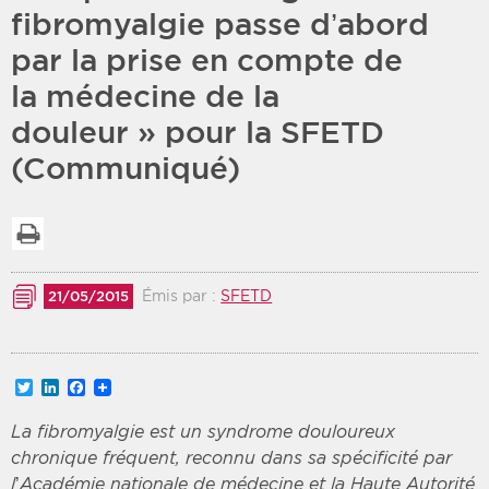
fibromyalgie passe d’abord
Période
Tri
par la prise en compte de
la médecine de la
Choisir une date de début
Choisir une date de fin
Chronologique
douleur » pour la SFETD
Inversé
(Communiqué)
Imprimer la liste
Émis par :
SFETD
21/05/2015
Twitter
LinkedIn
Facebook
La fibromyalgie
est un syndrome douloureux
chronique fréquent, reconnu dans sa spécificité par
l’Académie nationale de médecine et la Haute Autorité