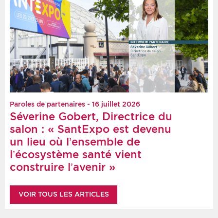
Paroles de partenaires - 16 juillet 2026
Séverine Gobert, Directrice du
salon : « SantExpo est devenu
un lieu où l’ensemble de
l’écosystème santé vient
construire l’avenir »
VOIR TOUS LES ARTICLES