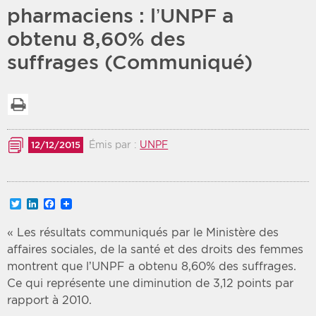
pharmaciens : l’UNPF a
Période
Tri
obtenu 8,60% des
suffrages (Communiqué)
Choisir une date de début
Choisir une date de fin
Chronologique
Inversé
Imprimer la liste
Émis par :
UNPF
12/12/2015
Twitter
LinkedIn
Facebook
« Les résultats communiqués par le Ministère des
affaires sociales, de la santé et des droits des femmes
montrent que l’UNPF a obtenu 8,60% des suffrages.
Ce qui représente une diminution de 3,12 points par
rapport à 2010.