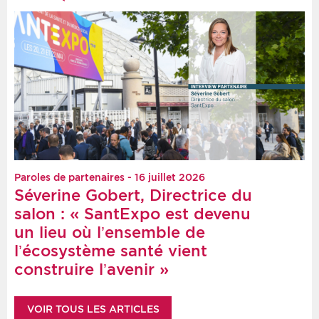
Paroles de partenaires - 16 juillet 2026
Séverine Gobert, Directrice du
salon : « SantExpo est devenu
un lieu où l’ensemble de
l’écosystème santé vient
construire l’avenir »
VOIR TOUS LES ARTICLES