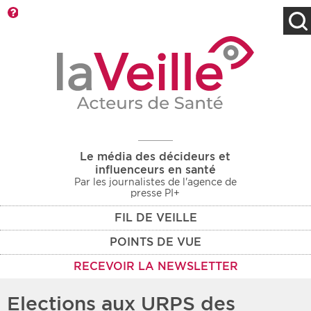
Barre d'outils
Filtres
Type d'information
Rendez-vous des 7
Rendez-vous
prochains jours
Communiqués
Communiqués des 10
Les deux
derniers jours
Le média des décideurs et
Recherche par mots clés
influenceurs en santé
Par les journalistes de l'agence de
presse PI+
FIL DE VEILLE
Secteur
Zone géographique
POINTS DE VUE
Choisir une zone
Protection sociale
RECEVOIR LA NEWSLETTER
Sanitaire
Elections aux URPS des
Médico-social