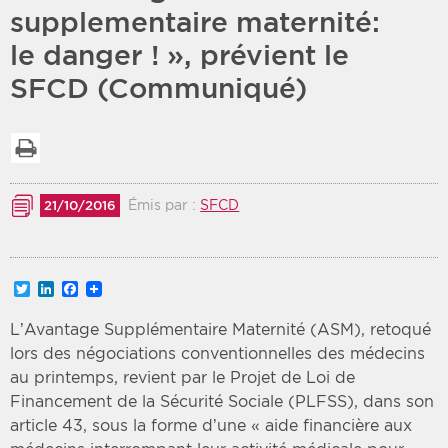
supplementaire maternité:
Période
Tri
le danger ! », prévient le
SFCD (Communiqué)
Choisir une date de début
Choisir une date de fin
Chronologique
Inversé
Imprimer la liste
Émis par :
SFCD
21/10/2016
Twitter
LinkedIn
Facebook
L’Avantage Supplémentaire Maternité (ASM), retoqué
lors des négociations conventionnelles des médecins
au printemps, revient par le Projet de Loi de
Financement de la Sécurité Sociale (PLFSS), dans son
article 43, sous la forme d’une « aide financière aux