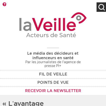
Barre d'outils
Filtres
Type d'information
Rendez-vous des 7
Rendez-vous
prochains jours
Communiqués
Communiqués des 10
Les deux
derniers jours
Le média des décideurs et
Recherche par mots clés
influenceurs en santé
Par les journalistes de l'agence de
presse PI+
FIL DE VEILLE
Secteur
Zone géographique
POINTS DE VUE
Choisir une zone
Protection sociale
RECEVOIR LA NEWSLETTER
Sanitaire
« L’avantage
Médico-social